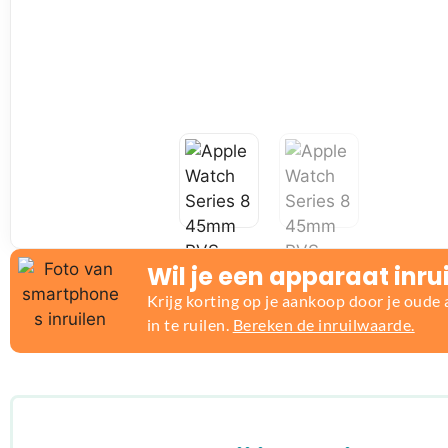
Wil je een apparaat inru
Krijg korting op je aankoop door je oude
in te ruilen.
Bereken de inruilwaarde.