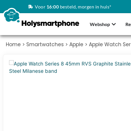
Voor
16:00
besteld, morgen in huis*
Webshop
Re
Home
>
Smartwatches
>
Apple
> Apple Watch Ser