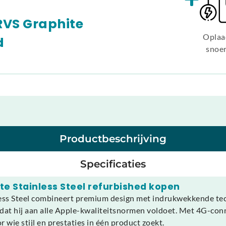
RVS Graphite
Oplaa
d
snoe
Productbeschrijving
Specificaties
e Stainless Steel refurbished kopen
ess Steel combineert premium design met indrukwekkende tech
zodat hij aan alle Apple-kwaliteitsnormen voldoet. Met 4G-co
r wie stijl en prestaties in één product zoekt.