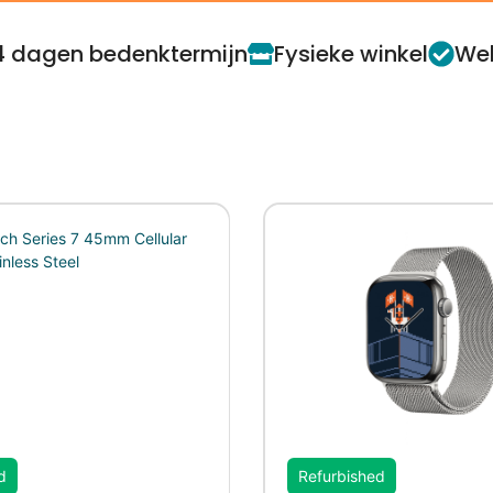
4 dagen bedenktermijn
Fysieke winkel
Web
d
Refurbished