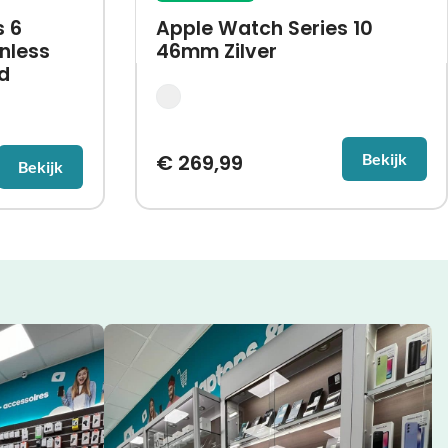
s 6
Apple Watch Series 10
nless
46mm Zilver
d
€
269,99
Bekijk
Bekijk