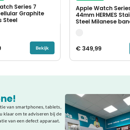
atch Series 7
Apple Watch Serie
llular Graphite
44mm HERMES Stai
s Steel
Steel Milanese ban
9
€
349,99
Bekijk
ne!
tie van smartphones, tablets,
 klaar om te adviseren bij de
atie van een defect apparaat.