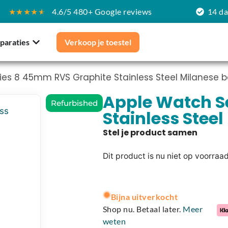
★★★★
★
4.6/5 480+ Google reviews
14 d
paraties
Verkoop je toestel
ies 8 45mm RVS Graphite Stainless Steel Milanese 
Apple Watch S
Refurbished
Stainless Stee
Dit product is nu niet op voorraa
A
l
Bijna uitverkocht
t
Shop nu. Betaal later.
Meer
e
weten