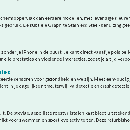
hermoppervlak dan eerdere modellen, met levendige kleuren 
lijks gebruik. De subtiele Graphite Stainless Steel-behuizing g
 zonder je iPhone in de buurt. Je kunt direct vanaf je pols bel
elle prestaties en vloeiende interacties, zodat je altijd verbo
ties
ceerde sensoren voor gezondheid en welzijn. Meet eenvoudig 
icht in je dagelijkse ritme, terwijl valdetectie en crashdete
uit. De stevige, gepolijste roestvrijstalen kast biedt uitstek
kt voor zwemmen en sportieve activiteiten. Deze refurbished 