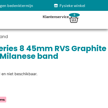
agen bedenktermijn
Fysieke winkel
0
Klantenservice
band
eries 8 45mm RVS Graphite
l Milanese band
d en niet beschikbaar.