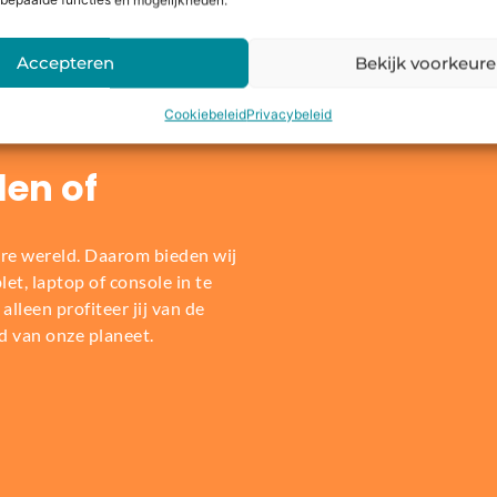
Dit zeggen onze klanten
bepaalde functies en mogelijkheden.
Accepteren
Bekijk voorkeur
Cookiebeleid
Privacybeleid
len of
re wereld. Daarom bieden wij
t, laptop of console in te
alleen profiteer jij van de
d van onze planeet.