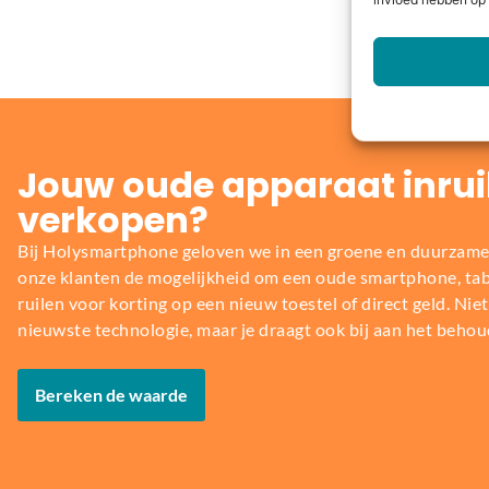
invloed hebben op 
Jouw oude apparaat inrui
verkopen?
Bij Holysmartphone geloven we in een groene en duurzame
onze klanten de mogelijkheid om een oude smartphone, table
ruilen voor korting op een nieuw toestel of direct geld. Niet 
nieuwste technologie, maar je draagt ook bij aan het behou
Bereken de waarde