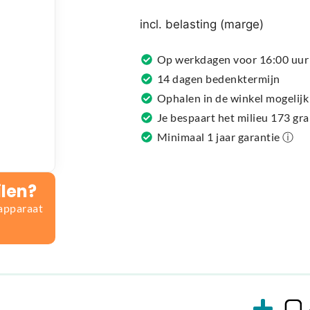
r
n
incl. belasting (marge)
a
t
Op werkdagen voor 16:00 uur 
i
14 dagen bedenktermijn
v
Ophalen in de winkel mogelijk
e
Je bespaart het milieu 173 gr
:
Minimaal 1 jaar garantie ⓘ
ilen?
 apparaat