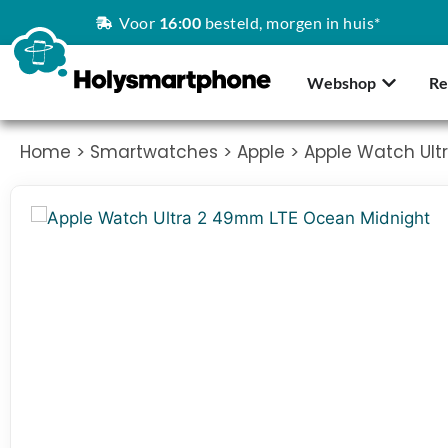
Voor
16:00
besteld, morgen in huis*
Webshop
Re
Home
>
Smartwatches
>
Apple
> Apple Watch Ult