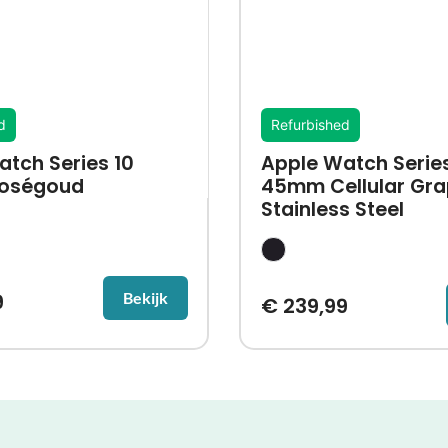
d
Refurbished
tch Series 10
Apple Watch Series
oségoud
45mm Cellular Gra
Stainless Steel
Bekijk
9
€
239,99