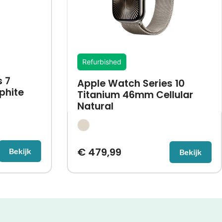
Refurbished
 7
Apple Watch Series 10
phite
Titanium 46mm Cellular
Natural
€
479,99
Bekijk
Bekijk