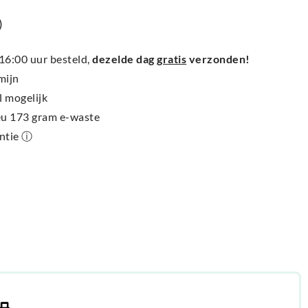
)
6:00 uur besteld,
dezelde dag
gratis
verzonden!
mijn
l mogelijk
ieu 173 gram e-waste
antie ⓘ