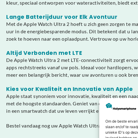
kleur, speciaal ontworpen voor wateractiviteiten, biedt extr
Lange Batterijduur voor Elk Avontuur
Met de Apple Watch Ultra 2 hoeft u zich geen zorgen te mak
uur in de energiebesparende modus. Dit betekent dat u la
zoek te hoeven naar een oplaadpunt. Vertrouw op uw horlog
Altijd Verbonden met LTE
De Apple Watch Ultra 2 met LTE-connectiviteit zorgt ervoor
apps rechtstreeks vanaf uw pols. Ideaal voor hardlopers, wa
meer een belangrijk bericht, waar uw avonturen u ook bre
Kies voor Kwaliteit en Innovatie van Apple
Apple staat synoniem voor innovatie, kwaliteit en een na
met de hoogste standaarden. Geniet van de integratie met
in een smartwatch dat uw leven verrijkt en vereenvoudigt.
Om de beste ervari
Bestel vandaag nog uw Apple Watch Ultra 2 49mm LTE Ocea
slaan en/of te raa
unieke ID's op dez