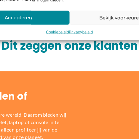
bepaalde functies en mogelijkheden.
Accepteren
Bekijk voorkeur
Cookiebeleid
Privacybeleid
Dit zeggen onze klanten
len of
re wereld. Daarom bieden wij
t, laptop of console in te
alleen profiteer jij van de
d van onze planeet.