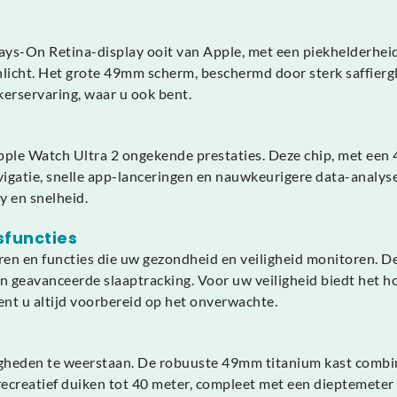
ays-On Retina-display ooit van Apple, met een piekhelderheid 
onlicht. Het grote 49mm scherm, beschermd door sterk saffierg
kerservaring, waar u ook bent.
ple Watch Ultra 2 ongekende prestaties. Deze chip, met een 4
vigatie, snelle app-lanceringen en nauwkeurigere data-analyse
y en snelheid.
sfuncties
en en functies die uw gezondheid en veiligheid monitoren. 
en geavanceerde slaaptracking. Voor uw veiligheid biedt het ho
bent u altijd voorbereid op het onverwachte.
eden te weerstaan. De robuuste 49mm titanium kast combinee
 recreatief duiken tot 40 meter, compleet met een dieptemet