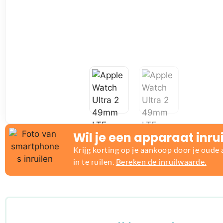
Wil je een apparaat inru
Krijg korting op je aankoop door je oude
in te ruilen.
Bereken de inruilwaarde.