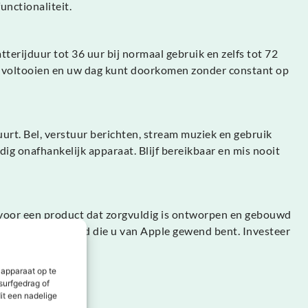
unctionaliteit.
erijduur tot 36 uur bij normaal gebruik en zelfs tot 72
nt voltooien en uw dag kunt doorkomen zonder constant op
uurt. Bel, verstuur berichten, stream muziek en gebruik
dig onafhankelijk apparaat. Blijf bereikbaar en mis nooit
u voor een product dat zorgvuldig is ontworpen en gebouwd
e betrouwbaarheid die u van Apple gewend bent. Investeer
 apparaat op te
surfgedrag of
it een nadelige