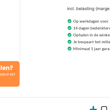
r
n
incl. belasting (marge
a
t
Op werkdagen voor 1
i
14 dagen bedenkter
v
Ophalen in de winke
e
Je bespaart het mil
:
Minimaal 1 jaar gar
ilen?
 apparaat