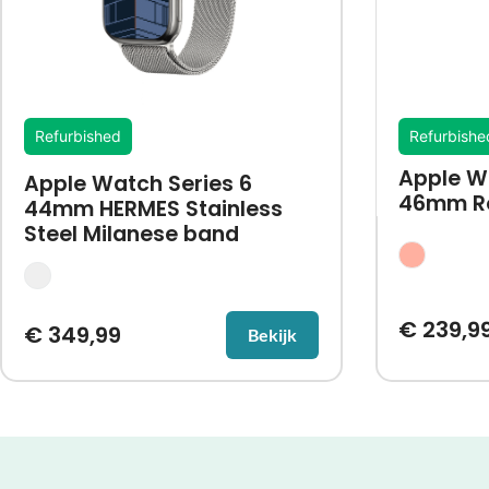
Refurbished
Refurbishe
Apple Wa
Apple Watch Series 6
46mm R
44mm HERMES Stainless
Steel Milanese band
€
239,9
€
349,99
Bekijk