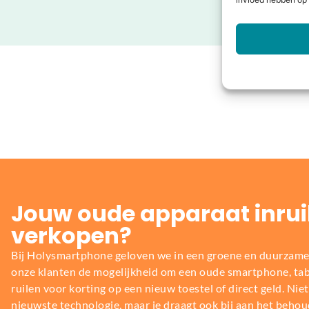
invloed hebben op 
Jouw oude apparaat inrui
verkopen?
Bij Holysmartphone geloven we in een groene en duurzame
onze klanten de mogelijkheid om een oude smartphone, table
ruilen voor korting op een nieuw toestel of direct geld. Niet 
nieuwste technologie, maar je draagt ook bij aan het behou