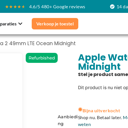
★★★★
★
4.6/5 480+ Google reviews
14 d
paraties
Verkoop je toestel
ra 2 49mm LTE Ocean Midnight
Apple Wat
Refurbished
Midnight
Dit product is nu niet o
A
l
Bijna uitverkocht
t
Aanbiedi
Shop nu. Betaal later.
M
e
ng
weten