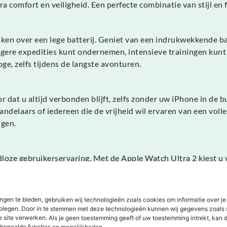
a comfort en veiligheid. Een perfecte combinatie van stijl en f
en over een lege batterij. Geniet van een indrukwekkende batt
ngere expedities kunt ondernemen, intensieve trainingen ku
e, zelfs tijdens de langste avonturen.
 dat u altijd verbonden blijft, zelfs zonder uw iPhone in de b
ndelaars of iedereen die de vrijheid wil ervaren van een volle
ngen.
adloze gebruikerservaring. Met de Apple Watch Ultra 2 kiest 
 het Apple-ecosysteem, de intuïtieve watchOS-software en d
ngen te bieden, gebruiken wij technologieën zoals cookies om informatie over je
n Midnight bij Holysmartphone en ervaar het verschil!
dplegen. Door in te stemmen met deze technologieën kunnen wij gegevens zoals 
e site verwerken. Als je geen toestemming geeft of uw toestemming intrekt, kan d