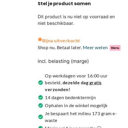
Dit product is nu niet op voorraad en
niet beschikbaar.
A
Bijna uitverkocht
l
Shop nu. Betaal later.
Meer weten
t
e
incl. belasting (marge)
r
n
Op werkdagen voor 16:00 uur
a
besteld,
dezelde dag
gratis
t
verzonden!
i
14 dagen bedenktermijn
v
Ophalen in de winkel mogelijk
e
Je bespaart het milieu 173 gram e-
:
waste