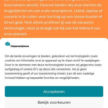
duurzamere wereld. Daarom bieden wij onze klanten de
mogelijkheid om een oude smartphone, tablet, laptop of
console in te ruilen voor korting op een nieuw toestel of
direct geld. Niet alleen profiteer jij van de nieuwste
technologie, maar je draagt ook bij aan het behoud van
onze planeet.
Bereken de waarde
Om de beste ervaringen te bieden, gebruiken wij technologieën zoals
cookies om informatie over je apparaat op te slaan en/of te raadplegen.
Door in te stemmen met deze technologieën kunnen wij gegevens zoals
surfgedrag of unieke ID's op deze site verwerken. Als je geen
toestemming geeft of uw toestemming intrekt, kan dit een nadelige
Voor
14 dagen
Fysieke
Webwink
invloed hebben op bepaalde functies en mogelijkheden.
16:00
bedenkte
winkel
el
besteld,
rmijn
keurmerk
Accepteren
morgen
in huis*
Bekijk voorkeuren