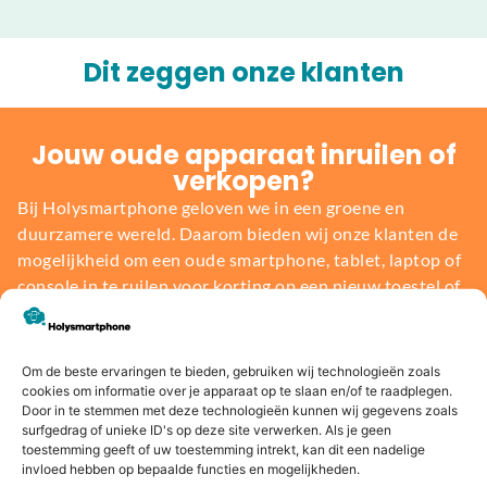
Dit zeggen onze klanten
Jouw oude apparaat inruilen of
verkopen?
Bij Holysmartphone geloven we in een groene en
duurzamere wereld. Daarom bieden wij onze klanten de
mogelijkheid om een oude smartphone, tablet, laptop of
console in te ruilen voor korting op een nieuw toestel of
direct geld. Niet alleen profiteer jij van de nieuwste
technologie, maar je draagt ook bij aan het behoud van
onze planeet.
Om de beste ervaringen te bieden, gebruiken wij technologieën zoals
cookies om informatie over je apparaat op te slaan en/of te raadplegen.
Door in te stemmen met deze technologieën kunnen wij gegevens zoals
Bereken de waarde
surfgedrag of unieke ID's op deze site verwerken. Als je geen
toestemming geeft of uw toestemming intrekt, kan dit een nadelige
invloed hebben op bepaalde functies en mogelijkheden.