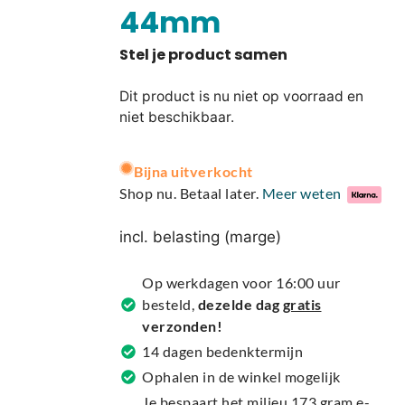
44mm
Dit product is nu niet op voorraad en
niet beschikbaar.
A
Bijna uitverkocht
l
Shop nu. Betaal later.
Meer weten
t
e
incl. belasting (marge)
r
n
Op werkdagen voor 16:00 uur
a
besteld,
dezelde dag
gratis
t
verzonden!
i
14 dagen bedenktermijn
v
Ophalen in de winkel mogelijk
e
Je bespaart het milieu 173 gram e-