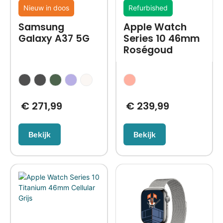
Nieuw in doos
Refurbished
Samsung
Apple Watch
Galaxy A37 5G
Series 10 46mm
Roségoud
€
271,99
€
239,99
Bekijk
Bekijk