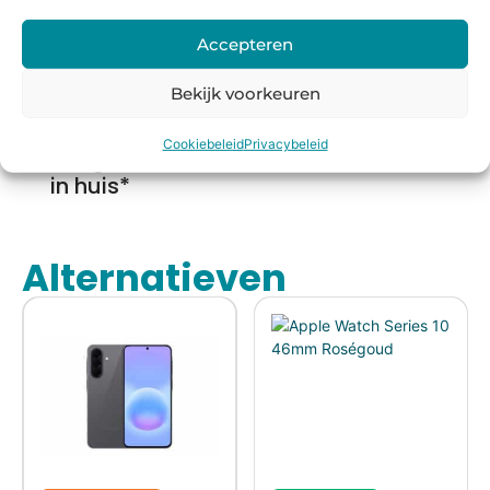
Accepteren
Voor
14 dagen
Fysieke
Webwink
Bekijk voorkeuren
16:00
bedenkte
winkel
el
besteld,
rmijn
keurmerk
Cookiebeleid
Privacybeleid
morgen
in huis*
Alternatieven