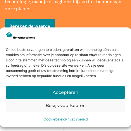
technologie, maar je draagt ook bij aan het behoud van
onze planeet.
Bereken de waarde
Om de beste ervaringen te bieden, gebruiken wij technologieën zoals
cookies om informatie over je apparaat op te slaan en/of te raadplegen.
Door in te stemmen met deze technologieën kunnen wij gegevens zoals
Voor
14 dagen
Fysieke
Webwink
surfgedrag of unieke ID's op deze site verwerken. Als je geen
16:00
bedenkte
winkel
el
toestemming geeft of uw toestemming intrekt, kan dit een nadelige
besteld,
rmijn
keurmerk
invloed hebben op bepaalde functies en mogelijkheden.
morgen
in huis*
Accepteren
Bekijk voorkeuren
Alternatieven
Cookiebeleid
Privacybeleid