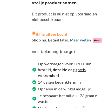
Dit product is nu niet op voorraad en
niet beschikbaar.
A
Bijna uitverkocht
l
Shop nu. Betaal later.
Meer weten
t
e
incl. belasting (marge)
r
n
Op werkdagen voor 16:00 uur
a
besteld,
dezelde dag
gratis
t
verzonden!
i
14 dagen bedenktermijn
v
Ophalen in de winkel mogelijk
e
Je bespaart het milieu 173 gram e-
:
waste