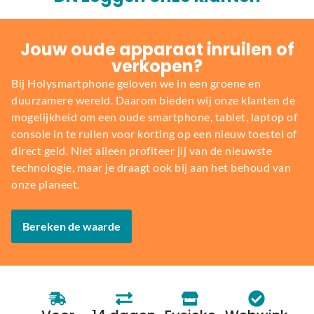
Jouw oude apparaat inruilen of
verkopen?
Bij Holysmartphone geloven we in een groene en
duurzamere wereld. Daarom bieden wij onze klanten de
mogelijkheid om een oude smartphone, tablet, laptop of
console in te ruilen voor korting op een nieuw toestel of
direct geld. Niet alleen profiteer jij van de nieuwste
technologie, maar je draagt ook bij aan het behoud van
onze planeet.
Bereken de waarde