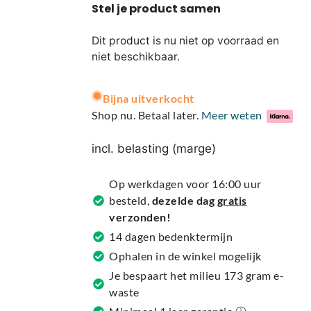
Dit product is nu niet op voorraad en
niet beschikbaar.
A
Bijna uitverkocht
l
Shop nu. Betaal later.
Meer weten
t
e
incl. belasting (marge)
r
n
Op werkdagen voor 16:00 uur
a
besteld,
dezelde dag
gratis
t
verzonden!
i
14 dagen bedenktermijn
v
Ophalen in de winkel mogelijk
e
Je bespaart het milieu 173 gram e-
:
waste