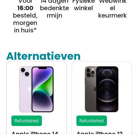
Voor
14 dagen
Fysieke
Webwink
16:00
bedenkte
winkel
el
besteld,
rmijn
keurmerk
morgen
in huis*
Alternatieven
Refurbished
Refurbished
Apple iPhone 14
Apple iPhone 12