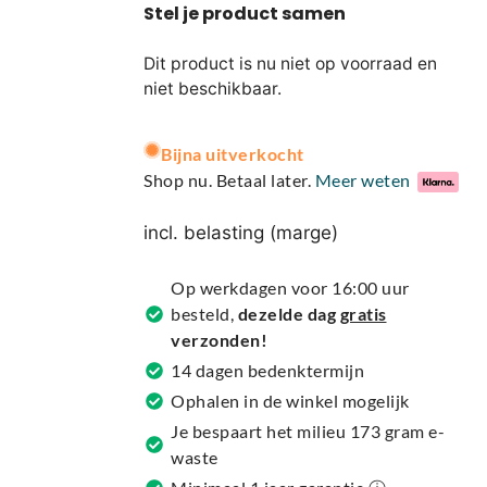
Dit product is nu niet op voorraad en
niet beschikbaar.
A
Bijna uitverkocht
l
Shop nu. Betaal later.
Meer weten
t
e
incl. belasting (marge)
r
n
Op werkdagen voor 16:00 uur
a
besteld,
dezelde dag
gratis
t
verzonden!
i
14 dagen bedenktermijn
v
Ophalen in de winkel mogelijk
e
Je bespaart het milieu 173 gram e-
:
waste