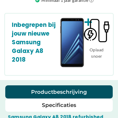
Minimaal 1 jaar garantie ⓘ
Inbegrepen bij
jouw nieuwe
Samsung
Galaxy A8
Oplaad
snoer
2018
Productbeschrijving
Specificaties
Samsung Galaxy A8 2018 refurbished