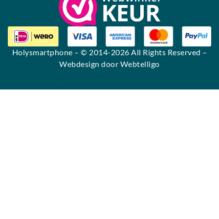
Holysmartphone
– © 2014-2026 All Rights Reserved –
Webdesign door Webtelligo