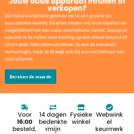
Jouw oude apparaat inruilen of
verkopen?
Bij Holysmartphone geloven we in een groene en
duurzamere wereld. Daarom bieden wij onze klanten de
mogelijkheid om een oude smartphone, tablet, laptop of
console in te ruilen voor korting op een nieuw toestel of
direct geld. Niet alleen profiteer jij van de nieuwste
technologie, maar je draagt ook bij aan het behoud van
onze planeet.
Bereken de waarde
Voor
14 dagen
Fysieke
Webwink
16:00
bedenkte
winkel
el
besteld,
rmijn
keurmerk