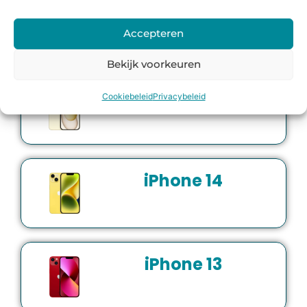
iPhone 16
Accepteren
Bekijk voorkeuren
iPhone 15
Cookiebeleid
Privacybeleid
iPhone 14
iPhone 13