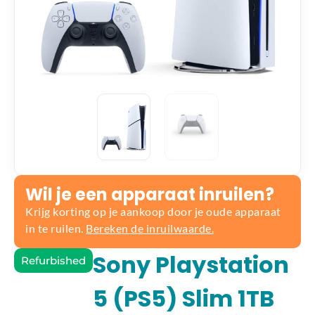
Wil je een apparaat inruilen?
Krijg korting op je aankoop door je oude apparaat
in te ruilen.
Bereken de inruilwaarde.
Sony Playstation
Refurbished
5 (PS5) Slim 1TB