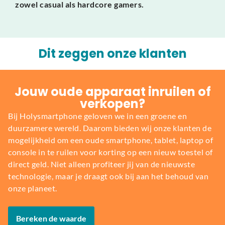
zowel casual als hardcore gamers.
Dit zeggen onze klanten
Jouw oude apparaat inruilen of
verkopen?
Bij Holysmartphone geloven we in een groene en
duurzamere wereld. Daarom bieden wij onze klanten de
mogelijkheid om een oude smartphone, tablet, laptop of
console in te ruilen voor korting op een nieuw toestel of
direct geld. Niet alleen profiteer jij van de nieuwste
technologie, maar je draagt ook bij aan het behoud van
onze planeet.
Bereken de waarde