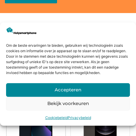
Voor
14 dagen
Fysieke
Webwink
16:00
bedenkte
winkel
el
Om de beste ervaringen te bieden, gebruiken wij technologieën zoals
besteld,
rmijn
keurmerk
cookies om informatie over je apparaat op te slaan en/of te raadplegen.
morgen
Door in te stemmen met deze technologieën kunnen wij gegevens zoals
surfgedrag of unieke ID's op deze site verwerken. Als je geen
in huis*
toestemming geeft of uw toestemming intrekt, kan dit een nadelige
invloed hebben op bepaalde functies en mogelijkheden.
Alternatieven
Accepteren
Bekijk voorkeuren
Cookiebeleid
Privacybeleid