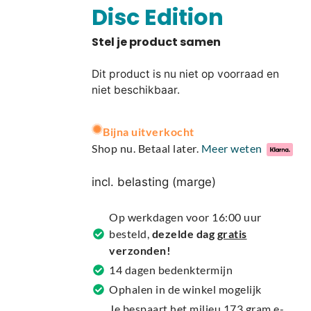
Disc Edition
Dit product is nu niet op voorraad en
niet beschikbaar.
A
Bijna uitverkocht
l
Shop nu. Betaal later.
Meer weten
t
e
incl. belasting (marge)
r
n
Op werkdagen voor 16:00 uur
a
besteld,
dezelde dag
gratis
t
verzonden!
i
14 dagen bedenktermijn
v
Ophalen in de winkel mogelijk
e
Je bespaart het milieu 173 gram e-