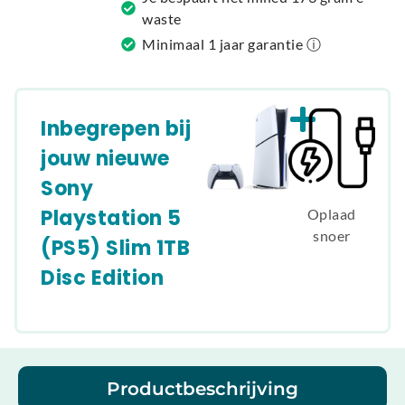
:
waste
Minimaal 1 jaar garantie ⓘ
Inbegrepen bij
jouw nieuwe
Sony
Playstation 5
Oplaad
snoer
(PS5) Slim 1TB
Disc Edition
Productbeschrijving