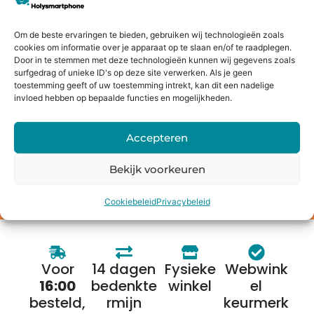
Jouw oude apparaat inruilen of
verkopen?
Om de beste ervaringen te bieden, gebruiken wij technologieën zoals
Bij Holysmartphone geloven we in een groene en
cookies om informatie over je apparaat op te slaan en/of te raadplegen.
duurzamere wereld. Daarom bieden wij onze klanten de
Door in te stemmen met deze technologieën kunnen wij gegevens zoals
mogelijkheid om een oude smartphone, tablet, laptop of
surfgedrag of unieke ID's op deze site verwerken. Als je geen
toestemming geeft of uw toestemming intrekt, kan dit een nadelige
console in te ruilen voor korting op een nieuw toestel of
invloed hebben op bepaalde functies en mogelijkheden.
direct geld. Niet alleen profiteer jij van de nieuwste
technologie, maar je draagt ook bij aan het behoud van
Accepteren
onze planeet.
Bekijk voorkeuren
Bereken de waarde
Cookiebeleid
Privacybeleid
Voor
14 dagen
Fysieke
Webwink
16:00
bedenkte
winkel
el
besteld,
rmijn
keurmerk