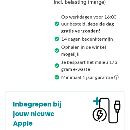
incl. belasting (marge)
n
a
Op werkdagen voor 16:00
t
uur besteld,
dezelde dag
i
gratis
verzonden!
v
14 dagen bedenktermijn
e
Ophalen in de winkel
:
mogelijk
Je bespaart het milieu 173
gram e-waste
Minimaal 1 jaar garantie ⓘ
Inbegrepen bij
jouw nieuwe
Apple