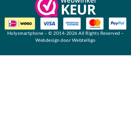
Holysmartphone
– © 2014-2026 All Rights Reserved –
Webdesign door Webtelligo