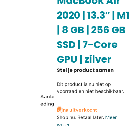
MacBook Air
2020 | 13.3″ | M1
| 8 GB | 256 GB
SSD | 7-Core
GPU | zilver
Dit product is nu niet op
voorraad en niet beschikbaar.
Aanbi
eding
A
Bijna uitverkocht
l
Shop nu. Betaal later.
Meer
t
weten
e
r