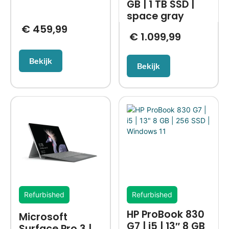
GB | 1 TB SSD |
space gray
€
459,99
€
1.099,99
Bekijk
Bekijk
Refurbished
Refurbished
HP ProBook 830
Microsoft
G7 | i5 | 13″ 8 GB
Surface Pro 3 |