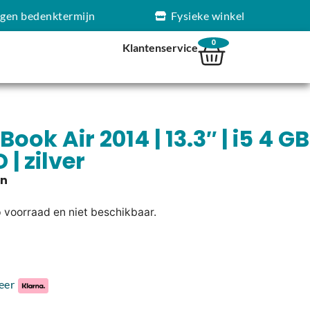
agen bedenktermijn
Fysieke winkel
0
Klantenservice
ok Air 2014 | 13.3″ | i5 4 GB
 | zilver
p voorraad en niet beschikbaar.
eer