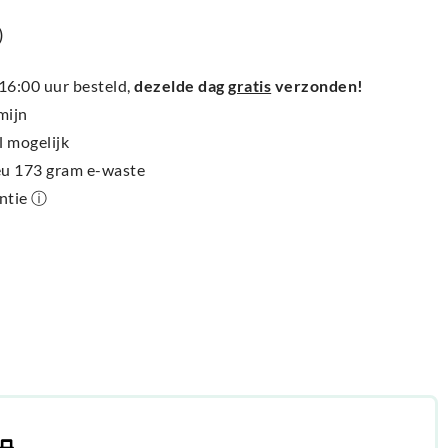
)
6:00 uur besteld,
dezelde dag
gratis
verzonden!
mijn
l mogelijk
ieu 173 gram e-waste
antie ⓘ