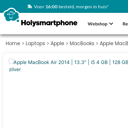
Voor
16:00
besteld, morgen in huis*
Webshop
Re
Home
>
Laptops
>
Apple
>
MacBooks
> Apple MacBoo