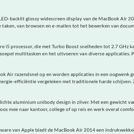
LED-backlit glossy widescreen display van de MacBook Air 201
e taken, van browsen en e-mailen tot het bewerken van docum
ore i5 processor, die met Turbo Boost snelheden tot 2.7 GH
epel multitasken en het uitvoeren van diverse applicaties. P
 Air razendsnel op en worden applicaties in een oogwenk gela
gie-efficiëntie vergeleken met traditionele harde schijven. Z
chte aluminium unibody design in zilver. Met een gewicht van 
os mee naar kantoor, college of op reis en werk overal comfo
ftware van Apple biedt de MacBook Air 2014 een indrukwekkend