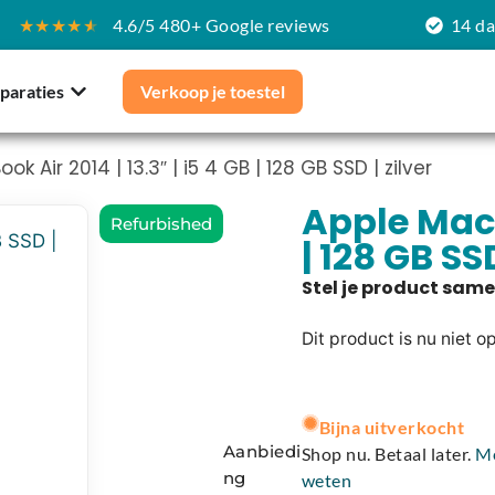
★★★★
★
4.6/5 480+ Google reviews
14 d
paraties
Verkoop je toestel
k Air 2014 | 13.3″ | i5 4 GB | 128 GB SSD | zilver
Apple MacBo
Refurbished
| 128 GB SSD
Dit product is nu niet o
A
l
Bijna uitverkocht
t
Aanbiedi
Shop nu. Betaal later.
M
e
ng
weten