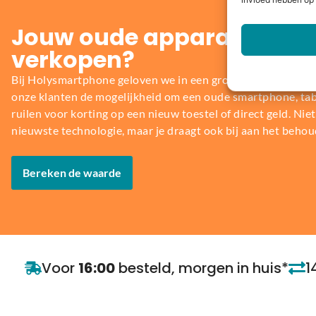
invloed hebben op 
Jouw oude apparaat inrui
verkopen?
Bij Holysmartphone geloven we in een groene en duurzame
onze klanten de mogelijkheid om een oude smartphone, table
ruilen voor korting op een nieuw toestel of direct geld. Niet 
nieuwste technologie, maar je draagt ook bij aan het behou
Bereken de waarde
Voor
16:00
besteld, morgen in huis*
1