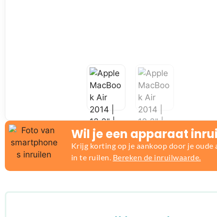
Wil je een apparaat inru
Krijg korting op je aankoop door je oude
in te ruilen.
Bereken de inruilwaarde.