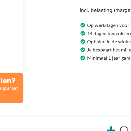
r
n
incl. belasting (marge
a
t
Op werkdagen voor 1
i
14 dagen bedenkter
v
Ophalen in de winke
e
Je bespaart het mil
:
Minimaal 1 jaar gar
ilen?
 apparaat