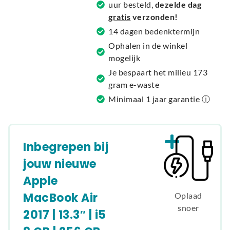
uur besteld,
dezelde dag
i
gratis
verzonden!
v
14 dagen bedenktermijn
e
Ophalen in de winkel
:
mogelijk
Je bespaart het milieu 173
gram e-waste
Minimaal 1 jaar garantie ⓘ
Inbegrepen bij
jouw nieuwe
Apple
MacBook Air
Oplaad
snoer
2017 | 13.3″ | i5