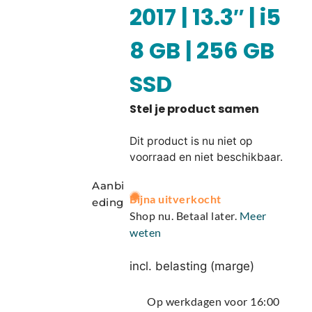
2017 | 13.3″ | i5
8 GB | 256 GB
SSD
Dit product is nu niet op
voorraad en niet beschikbaar.
Aanbi
A
Bijna uitverkocht
eding
l
Shop nu. Betaal later.
Meer
t
weten
e
r
incl. belasting (marge)
n
a
Op werkdagen voor 16:00
t