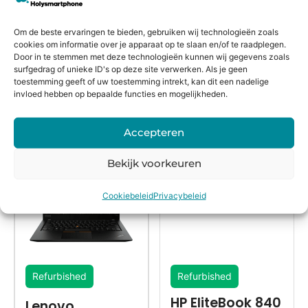
Voor
14 dagen
Fysieke
Webwink
16:00
bedenkte
winkel
el
Om de beste ervaringen te bieden, gebruiken wij technologieën zoals
besteld,
rmijn
keurmerk
cookies om informatie over je apparaat op te slaan en/of te raadplegen.
morgen
Door in te stemmen met deze technologieën kunnen wij gegevens zoals
surfgedrag of unieke ID's op deze site verwerken. Als je geen
in huis*
toestemming geeft of uw toestemming intrekt, kan dit een nadelige
invloed hebben op bepaalde functies en mogelijkheden.
Alternatieven
Accepteren
Bekijk voorkeuren
Cookiebeleid
Privacybeleid
Refurbished
Refurbished
HP EliteBook 840
Lenovo