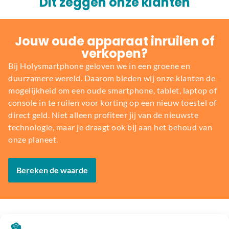
Dit zeggen onze klanten
Jouw oude apparaat inruilen of
verkopen?
Bij Holysmartphone geloven we in een groene en
duurzamere wereld. Daarom bieden wij onze klanten de
mogelijkheid om een oude smartphone, tablet, laptop of
console in te ruilen voor korting op een nieuw toestel of
direct geld. Niet alleen profiteer jij van de nieuwste
technologie, maar je draagt ook bij aan het behoud van
onze planeet.
Bereken de waarde