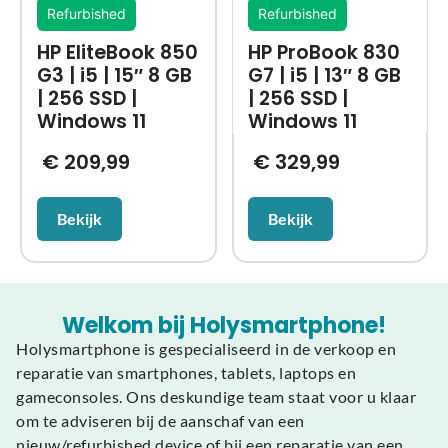
Refurbished
Refurbished
HP EliteBook 850
HP ProBook 830
G3 | i5 | 15″ 8 GB
G7 | i5 | 13″ 8 GB
| 256 SSD |
| 256 SSD |
Windows 11
Windows 11
€
209,99
€
329,99
Bekijk
Bekijk
Welkom bij Holysmartphone!
Holysmartphone is gespecialiseerd in de verkoop en
reparatie van smartphones, tablets, laptops en
gameconsoles. Ons deskundige team staat voor u klaar
om te adviseren bij de aanschaf van een
nieuw/refurbished device of bij een reparatie van een