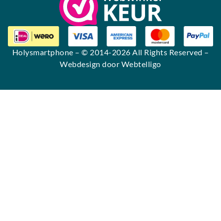
Holysmartphone
– © 2014-2026 All Rights Reserved –
Webdesign door Webtelligo