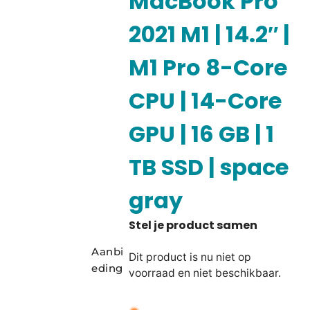
MacBook Pro
2021 M1 | 14.2″ |
M1 Pro 8-Core
CPU | 14-Core
GPU | 16 GB | 1
TB SSD | space
gray
Aanbi
Dit product is nu niet op
eding
voorraad en niet beschikbaar.
A