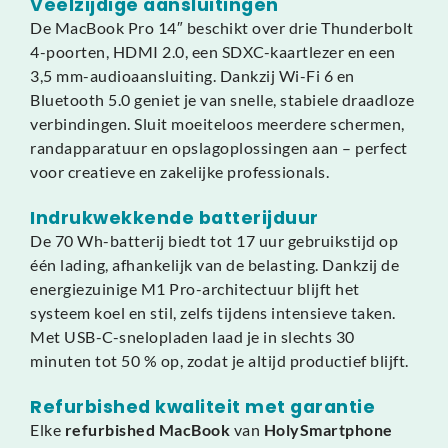
Veelzijdige aansluitingen
De MacBook Pro 14″ beschikt over drie Thunderbolt
4-poorten, HDMI 2.0, een SDXC-kaartlezer en een
3,5 mm-audioaansluiting. Dankzij Wi-Fi 6 en
Bluetooth 5.0 geniet je van snelle, stabiele draadloze
verbindingen. Sluit moeiteloos meerdere schermen,
randapparatuur en opslagoplossingen aan – perfect
voor creatieve en zakelijke professionals.
Indrukwekkende batterijduur
De 70 Wh-batterij biedt tot 17 uur gebruikstijd op
één lading, afhankelijk van de belasting. Dankzij de
energiezuinige M1 Pro-architectuur blijft het
systeem koel en stil, zelfs tijdens intensieve taken.
Met USB-C-snelopladen laad je in slechts 30
minuten tot 50 % op, zodat je altijd productief blijft.
Refurbished kwaliteit met garantie
Elke
refurbished MacBook
van
HolySmartphone