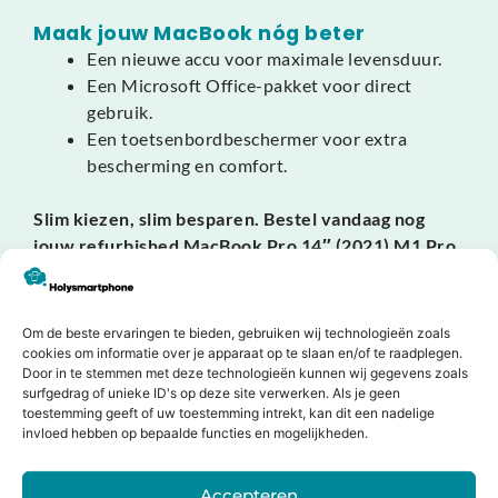
Maak jouw MacBook nóg beter
Een nieuwe accu voor maximale levensduur.
Een Microsoft Office-pakket voor direct
gebruik.
Een toetsenbordbeschermer voor extra
bescherming en comfort.
Slim kiezen, slim besparen. Bestel vandaag nog
jouw refurbished MacBook Pro 14″ (2021) M1 Pro
bij HolySmartphone en ervaar professionele
prestaties, een schitterend scherm en de kwaliteit
van Apple voor een fractie van de nieuwprijs.
Om de beste ervaringen te bieden, gebruiken wij technologieën zoals
cookies om informatie over je apparaat op te slaan en/of te raadplegen.
Door in te stemmen met deze technologieën kunnen wij gegevens zoals
surfgedrag of unieke ID's op deze site verwerken. Als je geen
toestemming geeft of uw toestemming intrekt, kan dit een nadelige
Dit zeggen onze klanten
invloed hebben op bepaalde functies en mogelijkheden.
Accepteren