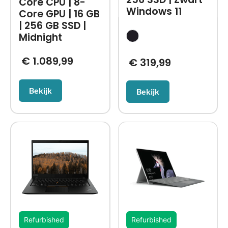
Core CPU | 8-
Windows 11
Core GPU | 16 GB
| 256 GB SSD |
Midnight
€
1.089,99
€
319,99
Bekijk
Bekijk
Refurbished
Refurbished