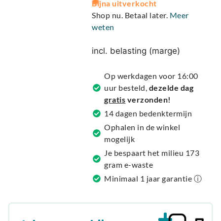
Bijna uitverkocht
l
Shop nu. Betaal later.
Meer
t
weten
e
r
incl. belasting (marge)
n
a
Op werkdagen voor 16:00
t
uur besteld,
dezelde dag
i
gratis
verzonden!
v
14 dagen bedenktermijn
e
Ophalen in de winkel
:
mogelijk
Je bespaart het milieu 173
gram e-waste
Minimaal 1 jaar garantie ⓘ