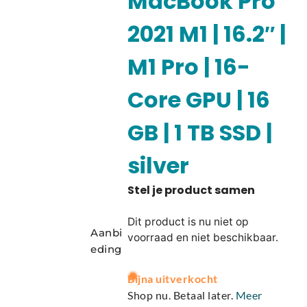
MacBook Pro
2021 M1 | 16.2″ |
M1 Pro | 16-
Core GPU | 16
GB | 1 TB SSD |
silver
Dit product is nu niet op
Aanbi
voorraad en niet beschikbaar.
eding
A
Bijna uitverkocht
l
Shop nu. Betaal later.
Meer
t