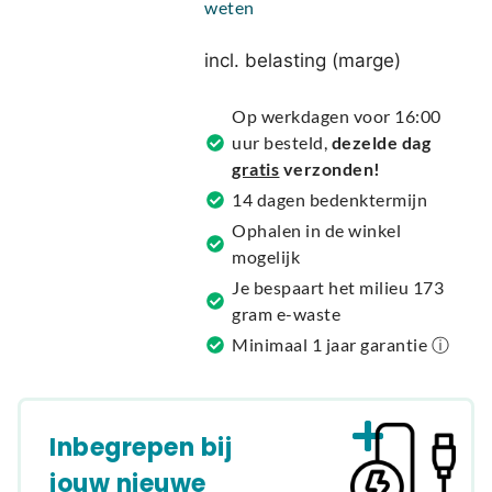
weten
e
r
incl. belasting (marge)
n
a
Op werkdagen voor 16:00
t
uur besteld,
dezelde dag
i
gratis
verzonden!
v
14 dagen bedenktermijn
e
Ophalen in de winkel
:
mogelijk
Je bespaart het milieu 173
gram e-waste
Minimaal 1 jaar garantie ⓘ
Inbegrepen bij
jouw nieuwe