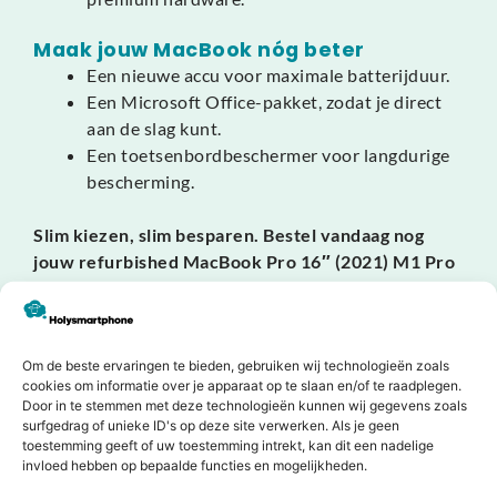
Maak jouw MacBook nóg beter
Een nieuwe accu voor maximale batterijduur.
Een Microsoft Office-pakket, zodat je direct
aan de slag kunt.
Een toetsenbordbeschermer voor langdurige
bescherming.
Slim kiezen, slim besparen. Bestel vandaag nog
jouw refurbished MacBook Pro 16″ (2021) M1 Pro
bij HolySmartphone en ervaar professionele
kracht, elegant design en betrouwbaarheid voor
een fractie van de nieuwprijs.
Om de beste ervaringen te bieden, gebruiken wij technologieën zoals
cookies om informatie over je apparaat op te slaan en/of te raadplegen.
Door in te stemmen met deze technologieën kunnen wij gegevens zoals
surfgedrag of unieke ID's op deze site verwerken. Als je geen
Dit zeggen onze klanten
toestemming geeft of uw toestemming intrekt, kan dit een nadelige
invloed hebben op bepaalde functies en mogelijkheden.