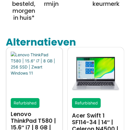
besteld,
rmijn
keurmerk
morgen
in huis*
Alternatieven
Refurbished
Refurbished
Lenovo
Acer Swift 1
ThinkPad T580 |
SF114-34 | 14″ |
15.6″ i7 | 8 GB |
Celeron N4500 |