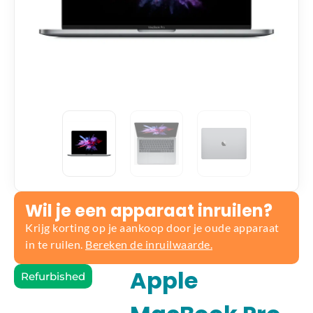
Wil je een apparaat inruilen?
Krijg korting op je aankoop door je oude apparaat
in te ruilen.
Bereken de inruilwaarde.
Apple
Refurbished