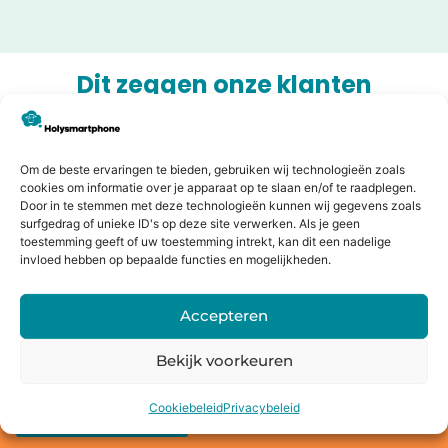
Dit zeggen onze klanten
Jouw oude apparaat inruilen of
Om de beste ervaringen te bieden, gebruiken wij technologieën zoals
verkopen?
cookies om informatie over je apparaat op te slaan en/of te raadplegen.
Door in te stemmen met deze technologieën kunnen wij gegevens zoals
Bij Holysmartphone geloven we in een groene en
surfgedrag of unieke ID's op deze site verwerken. Als je geen
duurzamere wereld. Daarom bieden wij onze klanten de
toestemming geeft of uw toestemming intrekt, kan dit een nadelige
mogelijkheid om een oude smartphone, tablet, laptop of
invloed hebben op bepaalde functies en mogelijkheden.
console in te ruilen voor korting op een nieuw toestel of
direct geld. Niet alleen profiteer jij van de nieuwste
Accepteren
technologie, maar je draagt ook bij aan het behoud van
onze planeet.
Bekijk voorkeuren
Cookiebeleid
Privacybeleid
Bereken de waarde