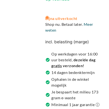
A
Bijna uitverkocht
l
Shop nu. Betaal later.
Meer
t
weten
e
r
incl. belasting (marge)
n
a
Op werkdagen voor 16:00
t
uur besteld,
dezelde dag
i
gratis
verzonden!
v
14 dagen bedenktermijn
e
Ophalen in de winkel
:
mogelijk
Je bespaart het milieu 173
gram e-waste
Minimaal 1 jaar garantie ⓘ