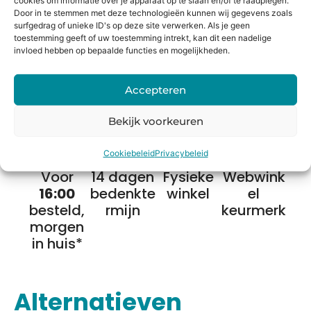
cookies om informatie over je apparaat op te slaan en/of te raadplegen.
direct geld. Niet alleen profiteer jij van de nieuwste
Door in te stemmen met deze technologieën kunnen wij gegevens zoals
surfgedrag of unieke ID's op deze site verwerken. Als je geen
technologie, maar je draagt ook bij aan het behoud van
toestemming geeft of uw toestemming intrekt, kan dit een nadelige
onze planeet.
invloed hebben op bepaalde functies en mogelijkheden.
Bereken de waarde
Accepteren
Bekijk voorkeuren
Cookiebeleid
Privacybeleid
Voor
14 dagen
Fysieke
Webwink
16:00
bedenkte
winkel
el
besteld,
rmijn
keurmerk
morgen
in huis*
Alternatieven