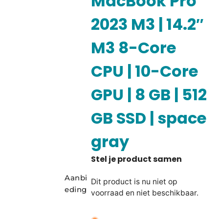
MacBook Pro
2023 M3 | 14.2″
M3 8-Core
CPU | 10-Core
GPU | 8 GB | 512
GB SSD | space
gray
Aanbi
Dit product is nu niet op
eding
voorraad en niet beschikbaar.
A