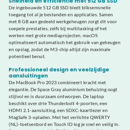
Snelheid en efficiëntie met 512 GB SSD
De ingebouwde 512 GB SSD biedt bliksemsnelle
toegang tot al je bestanden en applicaties. Samen
met 8 GB aan gedeeld werkgeheugen zorgt dit voor
soepele prestaties, zelfs bij multitasking of het
werken met grote mediaprojecten. macOS
optimaliseert automatisch het gebruik van geheugen
en opslag, zodat de M3-chip altijd zijn maximale
potentieel benut.
Professioneel design en veelzijdige
aansluitingen
De MacBook Pro 2023 combineert kracht met
elegantie. De Space Gray aluminium behuizing oogt
stijlvol en is duurzaam ontworpen. De laptop
beschikt over drie Thunderbolt 4-poorten, een
HDMI 2.1-aansluiting, een SDXC-kaartlezer en
MagSafe 3-opladen. Met het verlichte QWERTY
(NL)-toetsenbord en Touch ID log je snel en veilig in.