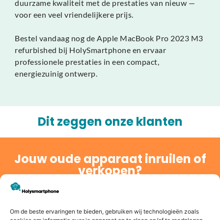
duurzame kwaliteit met de prestaties van nieuw —
voor een veel vriendelijkere prijs.
Bestel vandaag nog de Apple MacBook Pro 2023 M3
refurbished bij HolySmartphone en ervaar
professionele prestaties in een compact,
energiezuinig ontwerp.
Dit zeggen onze klanten
Jouw oude apparaat inruilen of
verkopen?
Bij Holysmartphone geloven we in een groene en
duurzamere wereld. Daarom bieden wij onze klanten de
mogelijkheid om een oude smartphone, tablet, laptop of
Om de beste ervaringen te bieden, gebruiken wij technologieën zoals
console in te ruilen voor korting op een nieuw toestel of