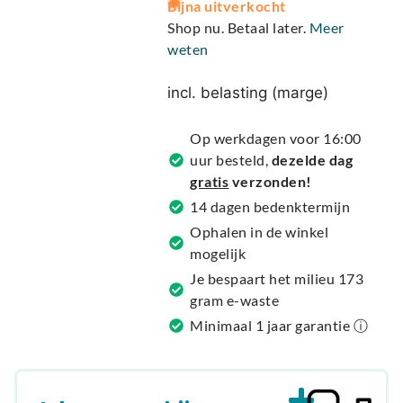
Bijna uitverkocht
l
Shop nu. Betaal later.
Meer
t
weten
e
r
incl. belasting (marge)
n
a
Op werkdagen voor 16:00
t
uur besteld,
dezelde dag
i
gratis
verzonden!
v
14 dagen bedenktermijn
e
Ophalen in de winkel
:
mogelijk
Je bespaart het milieu 173
gram e-waste
Minimaal 1 jaar garantie ⓘ