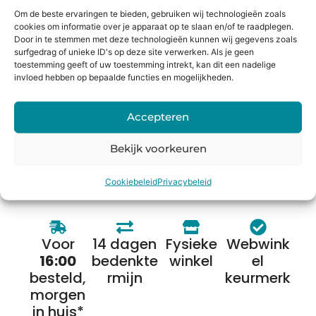
Bij Holysmartphone geloven we in een groene en
Om de beste ervaringen te bieden, gebruiken wij technologieën zoals
duurzamere wereld. Daarom bieden wij onze klanten de
cookies om informatie over je apparaat op te slaan en/of te raadplegen.
Door in te stemmen met deze technologieën kunnen wij gegevens zoals
mogelijkheid om een oude smartphone, tablet, laptop of
surfgedrag of unieke ID's op deze site verwerken. Als je geen
console in te ruilen voor korting op een nieuw toestel of
toestemming geeft of uw toestemming intrekt, kan dit een nadelige
direct geld. Niet alleen profiteer jij van de nieuwste
invloed hebben op bepaalde functies en mogelijkheden.
technologie, maar je draagt ook bij aan het behoud van
onze planeet.
Accepteren
Bekijk voorkeuren
Bereken de waarde
Cookiebeleid
Privacybeleid
Voor
14 dagen
Fysieke
Webwink
16:00
bedenkte
winkel
el
besteld,
rmijn
keurmerk
morgen
in huis*