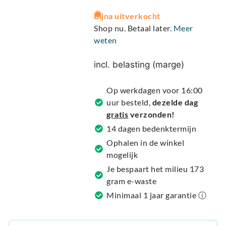
A
Bijna uitverkocht
l
Shop nu. Betaal later.
Meer
t
weten
e
r
incl. belasting (marge)
n
a
Op werkdagen voor 16:00
t
uur besteld,
dezelde dag
i
gratis
verzonden!
v
14 dagen bedenktermijn
e
Ophalen in de winkel
:
mogelijk
Je bespaart het milieu 173
gram e-waste
Minimaal 1 jaar garantie ⓘ