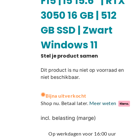
F15 | i5 15.6″ | RTX
3050 16 GB | 512
GB SSD | Zwart
Windows 11
Dit product is nu niet op voorraad en
niet beschikbaar.
A
Bijna uitverkocht
l
Shop nu. Betaal later.
Meer weten
t
e
incl. belasting (marge)
r
n
Op werkdagen voor 16:00 uur
a