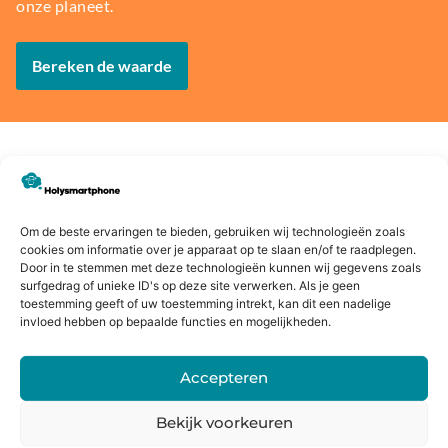
onze planeet.
Bereken de waarde
Voor
14 dagen
Fysieke
Webwink
16:00
bedenkte
winkel
el
Om de beste ervaringen te bieden, gebruiken wij technologieën zoals
besteld,
rmijn
keurmerk
cookies om informatie over je apparaat op te slaan en/of te raadplegen.
morgen
Door in te stemmen met deze technologieën kunnen wij gegevens zoals
in huis*
surfgedrag of unieke ID's op deze site verwerken. Als je geen
toestemming geeft of uw toestemming intrekt, kan dit een nadelige
invloed hebben op bepaalde functies en mogelijkheden.
Alternatieven
Accepteren
Bekijk voorkeuren