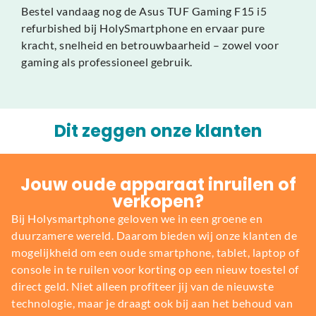
Bestel vandaag nog de Asus TUF Gaming F15 i5
refurbished bij HolySmartphone en ervaar pure
kracht, snelheid en betrouwbaarheid – zowel voor
gaming als professioneel gebruik.
Dit zeggen onze klanten
Jouw oude apparaat inruilen of
verkopen?
Bij Holysmartphone geloven we in een groene en
duurzamere wereld. Daarom bieden wij onze klanten de
mogelijkheid om een oude smartphone, tablet, laptop of
console in te ruilen voor korting op een nieuw toestel of
direct geld. Niet alleen profiteer jij van de nieuwste
technologie, maar je draagt ook bij aan het behoud van