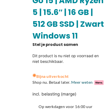
Go 15 | AMD Ryzen
5 | 15.6″ | 16 GB |
512 GB SSD | Zwart
Windows 11
Dit product is nu niet op voorraad en
niet beschikbaar.
A
Bijna uitverkocht
l
Shop nu. Betaal later.
Meer weten
t
e
incl. belasting (marge)
r
n
Op werkdagen voor 16:00 uur
a