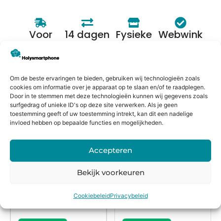
Voor
14 dagen
Fysieke
Webwink
16:00
bedenkte
winkel
el
besteld,
rmijn
keurmerk
morgen
Om de beste ervaringen te bieden, gebruiken wij technologieën zoals
in huis*
cookies om informatie over je apparaat op te slaan en/of te raadplegen.
Door in te stemmen met deze technologieën kunnen wij gegevens zoals
surfgedrag of unieke ID's op deze site verwerken. Als je geen
toestemming geeft of uw toestemming intrekt, kan dit een nadelige
Alternatieven
invloed hebben op bepaalde functies en mogelijkheden.
Accepteren
Bekijk voorkeuren
Cookiebeleid
Privacybeleid