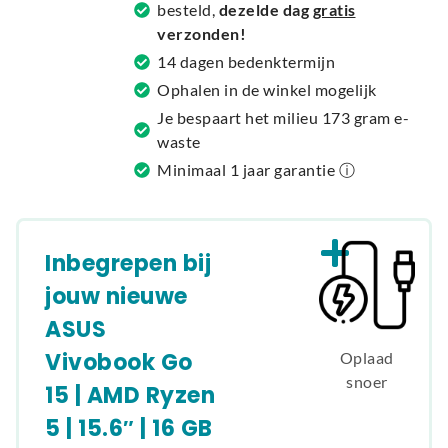
besteld,
dezelde dag
gratis
t
verzonden!
i
14 dagen bedenktermijn
v
Ophalen in de winkel mogelijk
e
Je bespaart het milieu 173 gram e-
:
waste
Minimaal 1 jaar garantie ⓘ
Inbegrepen bij
jouw nieuwe
ASUS
Vivobook Go
Oplaad
snoer
15 | AMD Ryzen
5 | 15.6″ | 16 GB