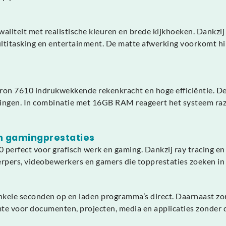
aliteit met realistische kleuren en brede kijkhoeken. Dankzi
itasking en entertainment. De matte afwerking voorkomt hinder
ron 7610 indrukwekkende rekenkracht en hoge efficiëntie. Dez
en. In combinatie met 16GB RAM reageert het systeem razendsn
n gamingprestaties
fect voor grafisch werk en gaming. Dankzij ray tracing en AI
erpers, videobewerkers en gamers die topprestaties zoeken in
kele seconden op en laden programma’s direct. Daarnaast zor
mte voor documenten, projecten, media en applicaties zonder 