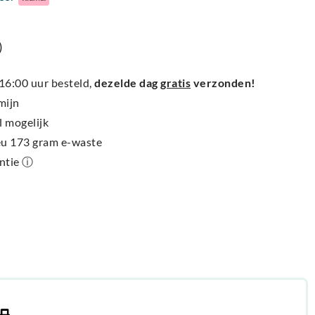
)
6:00 uur besteld,
dezelde dag
gratis
verzonden!
mijn
l mogelijk
ieu 173 gram e-waste
antie ⓘ