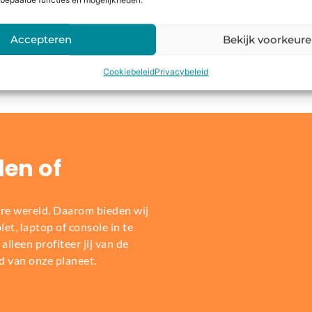
bepaalde functies en mogelijkheden.
Accepteren
Bekijk voorkeur
Dit zeggen onze klanten
Cookiebeleid
Privacybeleid
len of
re wereld. Daarom bieden wij
t, laptop of console in te
alleen profiteer jij van de
d van onze planeet.