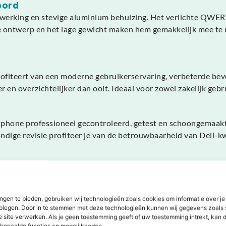
bord
afwerking en stevige aluminium behuizing. Het verlichte QW
ke ontwerp en het lage gewicht maken hem gemakkelijk mee te ne
iteert van een moderne gebruikerservaring, verbeterde beveil
 en overzichtelijker dan ooit. Ideaal voor zowel zakelijk gebru
phone professioneel gecontroleerd, getest en schoongemaakt.
dige revisie profiteer je van de betrouwbaarheid van Dell-kw
bished bij HolySmartphone en ervaar de perfecte balans tussen 
ngen te bieden, gebruiken wij technologieën zoals cookies om informatie over je
dplegen. Door in te stemmen met deze technologieën kunnen wij gegevens zoals 
e site verwerken. Als je geen toestemming geeft of uw toestemming intrekt, kan d