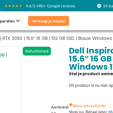
★★★★
★
4.6/5 480+ Google reviews
14 d
paraties
Verkoop je toestel
7 | RTX 3050 | 15.6″ 16 GB | 512 GB SSD | Blauw Windows 
Dell Inspiro
Refurbished
15.6″ 16 GB
Windows 1
Dit product is nu niet o
A
l
Bijna uitverkocht
Aanbiedi
t
Shop nu. Betaal later.
M