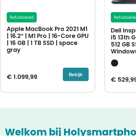
Refurbished
Refurbishe
Apple MacBook Pro 2021 M1
Dell Insp
| 16.2″ | M1 Pro | 16-Core GPU
i5 13th G
| 16 GB | 1 TB SSD | space
512 GB S
gray
Windows
Bekijk
€
1.099,99
€
529,9
Welkom bij Holysmartpho