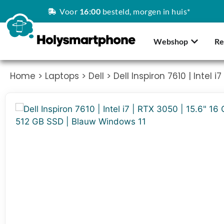
Voor
16:00
besteld, morgen in huis*
Webshop
Re
Home
>
Laptops
>
Dell
> Dell Inspiron 7610 | Intel i