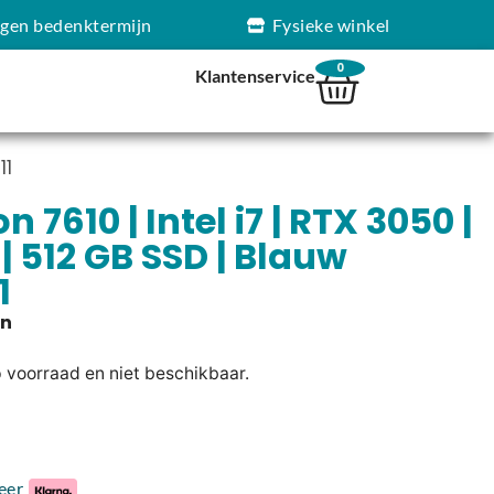
agen bedenktermijn
Fysieke winkel
0
Klantenservice
11
n 7610 | Intel i7 | RTX 3050 |
 | 512 GB SSD | Blauw
1
p voorraad en niet beschikbaar.
eer