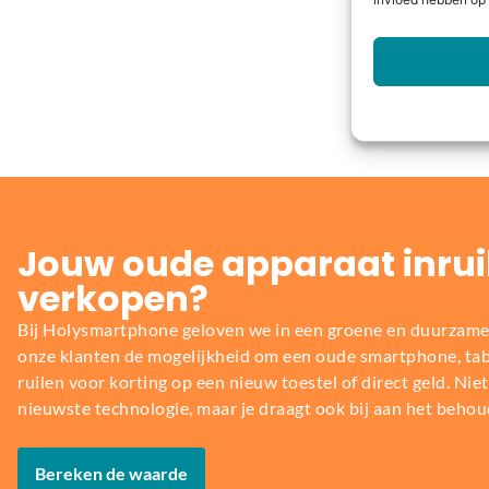
invloed hebben op 
Jouw oude apparaat inrui
verkopen?
Bij Holysmartphone geloven we in een groene en duurzame
onze klanten de mogelijkheid om een oude smartphone, table
ruilen voor korting op een nieuw toestel of direct geld. Niet 
nieuwste technologie, maar je draagt ook bij aan het behou
Bereken de waarde