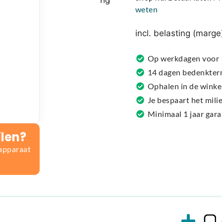
ng
e
weten
r
n
incl. belasting (marge
a
t
Op werkdagen voor 1
i
14 dagen bedenkter
v
Ophalen in de winke
e
Je bespaart het mil
:
Minimaal 1 jaar gar
ilen?
 apparaat