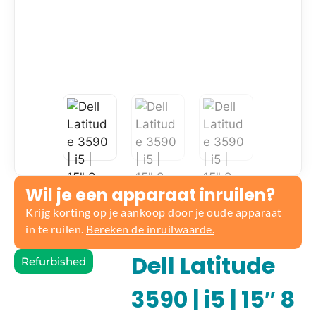
Wil je een apparaat inruilen?
Krijg korting op je aankoop door je oude apparaat
in te ruilen.
Bereken de inruilwaarde.
Dell Latitude
Refurbished
3590 | i5 | 15″ 8