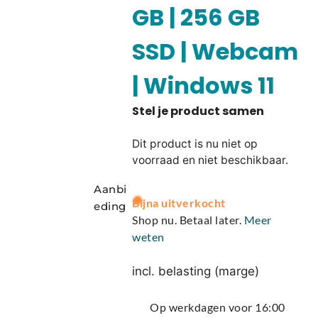
GB | 256 GB
SSD | Webcam
| Windows 11
Dit product is nu niet op
voorraad en niet beschikbaar.
Aanbi
A
Bijna uitverkocht
eding
l
Shop nu. Betaal later.
Meer
t
weten
e
r
incl. belasting (marge)
n
a
Op werkdagen voor 16:00
t