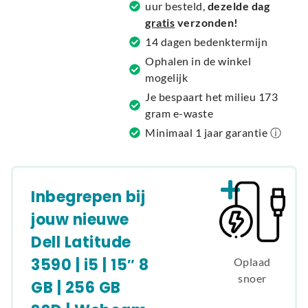
uur besteld,
dezelde dag
i
gratis
verzonden!
v
14 dagen bedenktermijn
e
Ophalen in de winkel
:
mogelijk
Je bespaart het milieu 173
gram e-waste
Minimaal 1 jaar garantie ⓘ
Inbegrepen bij
jouw nieuwe
Dell Latitude
3590 | i5 | 15″ 8
Oplaad
snoer
GB | 256 GB