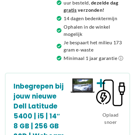
uur besteld,
dezelde dag
i
gratis
verzonden!
v
14 dagen bedenktermijn
e
Ophalen in de winkel
:
mogelijk
Je bespaart het milieu 173
gram e-waste
Minimaal 1 jaar garantie ⓘ
Inbegrepen bij
jouw nieuwe
Dell Latitude
5400 | i5 | 14″
Oplaad
snoer
8 GB | 256 GB