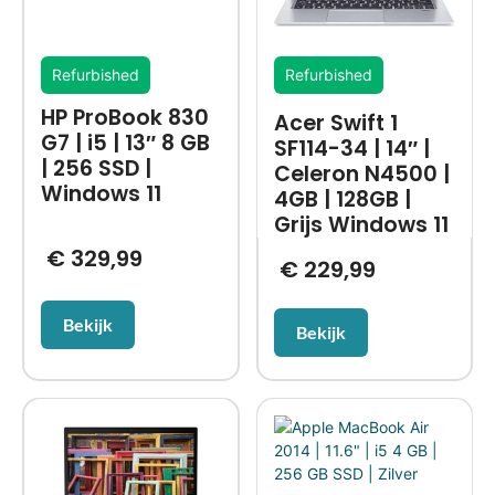
Refurbished
Refurbished
HP ProBook 830
Acer Swift 1
G7 | i5 | 13″ 8 GB
SF114-34 | 14″ |
| 256 SSD |
Celeron N4500 |
Windows 11
4GB | 128GB |
Grijs Windows 11
€
329,99
€
229,99
Bekijk
Bekijk