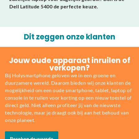
Dell Latitude 5400 de perfecte keuze.
Dit zeggen onze klanten
Jouw oude apparaat inruilen of
verkopen?
Bij Holysmartphone geloven we in een groene en
duurzamere wereld. Daarom bieden wij onze klanten de
mogelijkheid om een oude smartphone, tablet, laptop of
console in te ruilen voor korting op een nieuw toestel of
direct geld. Niet alleen profiteer jij van de nieuwste
technologie, maar je draagt ook bij aan het behoud van
onze planeet.
Bereken de waarde