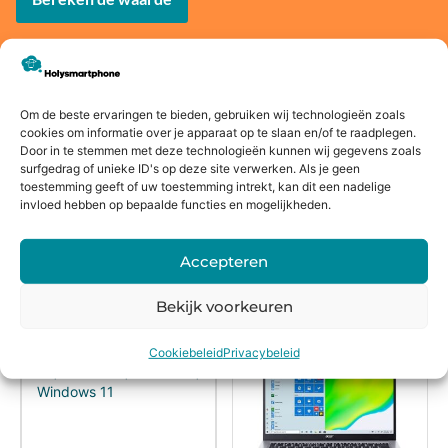
Om de beste ervaringen te bieden, gebruiken wij technologieën zoals
Voor
14 dagen
Fysieke
Webwink
cookies om informatie over je apparaat op te slaan en/of te raadplegen.
16:00
bedenkte
winkel
el
Door in te stemmen met deze technologieën kunnen wij gegevens zoals
besteld,
rmijn
keurmerk
surfgedrag of unieke ID's op deze site verwerken. Als je geen
toestemming geeft of uw toestemming intrekt, kan dit een nadelige
morgen
invloed hebben op bepaalde functies en mogelijkheden.
in huis*
Accepteren
Alternatieven
Bekijk voorkeuren
Cookiebeleid
Privacybeleid