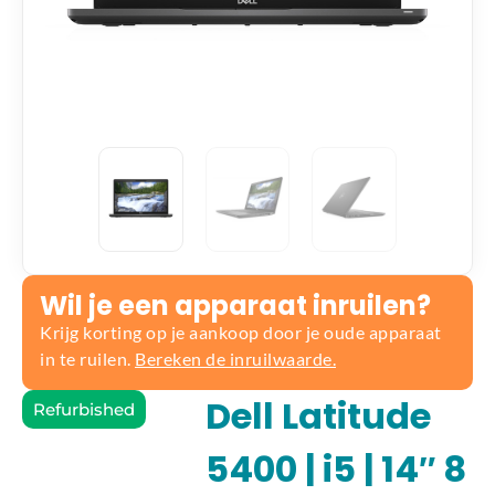
Wil je een apparaat inruilen?
Krijg korting op je aankoop door je oude apparaat
in te ruilen.
Bereken de inruilwaarde.
Dell Latitude
Refurbished
5400 | i5 | 14″ 8