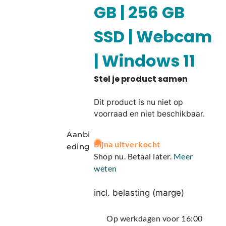
GB | 256 GB
SSD | Webcam
| Windows 11
Dit product is nu niet op
voorraad en niet beschikbaar.
Aanbi
A
Bijna uitverkocht
eding
l
Shop nu. Betaal later.
Meer
t
weten
e
r
incl. belasting (marge)
n
a
Op werkdagen voor 16:00
t