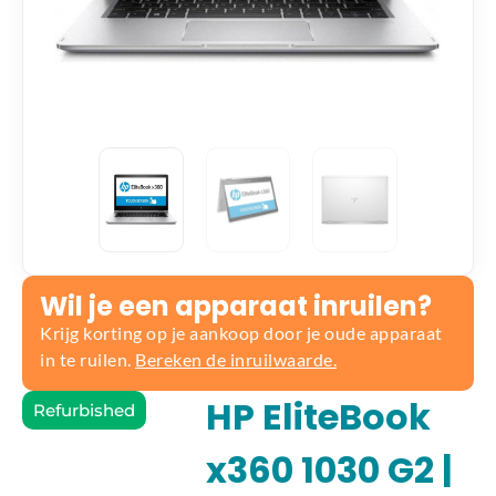
Wil je een apparaat inruilen?
Krijg korting op je aankoop door je oude apparaat
in te ruilen.
Bereken de inruilwaarde.
HP EliteBook
Refurbished
x360 1030 G2 |