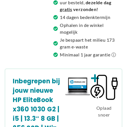
uur besteld,
dezelde dag
i
gratis
verzonden!
v
14 dagen bedenktermijn
e
Ophalen in de winkel
:
mogelijk
Je bespaart het milieu 173
gram e-waste
Minimaal 1 jaar garantie ⓘ
Inbegrepen bij
jouw nieuwe
HP EliteBook
x360 1030 G2 |
Oplaad
snoer
i5 | 13.3″ 8 GB |