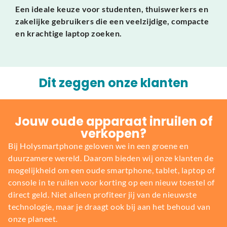
Een ideale keuze voor studenten, thuiswerkers en
zakelijke gebruikers die een veelzijdige, compacte
en krachtige laptop zoeken.
Dit zeggen onze klanten
Jouw oude apparaat inruilen of
verkopen?
Bij Holysmartphone geloven we in een groene en
duurzamere wereld. Daarom bieden wij onze klanten de
mogelijkheid om een oude smartphone, tablet, laptop of
console in te ruilen voor korting op een nieuw toestel of
direct geld. Niet alleen profiteer jij van de nieuwste
technologie, maar je draagt ook bij aan het behoud van
onze planeet.