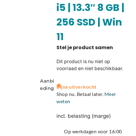
i5 | 13.3″ 8 GB |
256 SSD | Win
11
Dit product is nu niet op
voorraad en niet beschikbaar.
Aanbi
A
Bijna uitverkocht
eding
l
Shop nu. Betaal later.
Meer
t
weten
e
r
incl. belasting (marge)
n
a
Op werkdagen voor 16:00
t