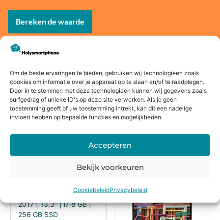
Bereken de waarde
Om de beste ervaringen te bieden, gebruiken wij technologieën zoals
Voor
14 dagen
Fysieke
Webwink
cookies om informatie over je apparaat op te slaan en/of te raadplegen.
Door in te stemmen met deze technologieën kunnen wij gegevens zoals
16:00
bedenkte
winkel
el
surfgedrag of unieke ID's op deze site verwerken. Als je geen
besteld,
rmijn
keurmerk
toestemming geeft of uw toestemming intrekt, kan dit een nadelige
morgen
invloed hebben op bepaalde functies en mogelijkheden.
in huis*
Accepteren
Alternatieven
Bekijk voorkeuren
Cookiebeleid
Privacybeleid