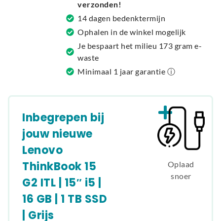
verzonden!
i
14 dagen bedenktermijn
v
Ophalen in de winkel mogelijk
e
Je bespaart het milieu 173 gram e-
:
waste
Minimaal 1 jaar garantie ⓘ
Inbegrepen bij
jouw nieuwe
Lenovo
ThinkBook 15
Oplaad
snoer
G2 ITL | 15″ i5 |
16 GB | 1 TB SSD
| Grijs