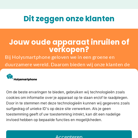
Dit zeggen onze klanten
Jouw oude apparaat inruilen of
verkopen?
Bij Holysmartphone geloven we in een groene en
duurzamere wereld. Daarom bieden wij onze klanten de
mogelijkheid om een oude smartphone, tablet, laptop of
console in te ruilen voor korting op een nieuw toestel of
direct geld. Niet alleen profiteer jij van de nieuwste
Om de beste ervaringen te bieden, gebruiken wij technologieën zoals
technologie, maar je draagt ook bij aan het behoud van
cookies om informatie over je apparaat op te slaan en/of te raadplegen.
onze planeet.
Door in te stemmen met deze technologieën kunnen wij gegevens zoals
surfgedrag of unieke ID's op deze site verwerken. Als je geen
toestemming geeft of uw toestemming intrekt, kan dit een nadelige
Bereken de waarde
invloed hebben op bepaalde functies en mogelijkheden.
Accepteren