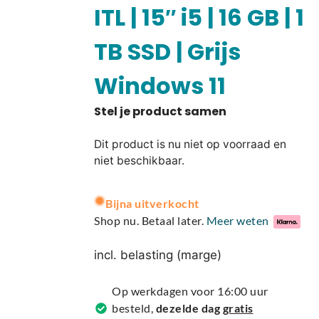
ITL | 15″ i5 | 16 GB | 1
TB SSD | Grijs
Windows 11
Dit product is nu niet op voorraad en
niet beschikbaar.
A
Bijna uitverkocht
l
Shop nu. Betaal later.
Meer weten
t
e
incl. belasting (marge)
r
n
Op werkdagen voor 16:00 uur
a
besteld,
dezelde dag
gratis
t