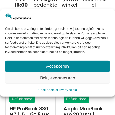
16:00
bedenkte
winkel
el
besteld,
rmijn
keurmerk
morgen
in huis*
Om de beste ervaringen te bieden, gebruiken wij technologieën zoals
cookies om informatie over je apparaat op te slaan en/of te raadplegen.
Door in te stemmen met deze technologieën kunnen wij gegevens zoals
Alternatieven
surfgedrag of unieke ID's op deze site verwerken. Als je geen
toestemming geeft of uw toestemming intrekt, kan dit een nadelige
invloed hebben op bepaalde functies en mogelijkheden.
Accepteren
Bekijk voorkeuren
Cookiebeleid
Privacybeleid
Refurbished
Refurbished
HP ProBook 830
Apple MacBook
G7 | i5 | 13″ 8 GB
Pro 2021 M1 |