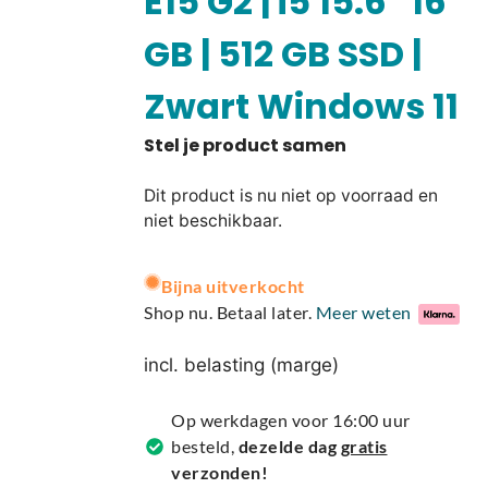
E15 G2 | i5 15.6″ 16
GB | 512 GB SSD |
Zwart Windows 11
Dit product is nu niet op voorraad en
niet beschikbaar.
A
Bijna uitverkocht
l
Shop nu. Betaal later.
Meer weten
t
e
incl. belasting (marge)
r
n
Op werkdagen voor 16:00 uur
a
besteld,
dezelde dag
gratis
t
verzonden!