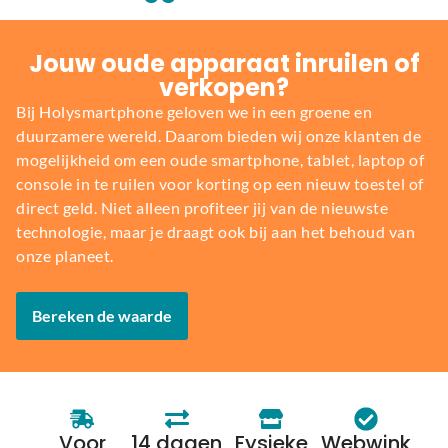
Jouw oude apparaat inruilen of
verkopen?
Bij Holysmartphone geloven we in een groene en
duurzamere wereld. Daarom bieden wij onze klanten de
mogelijkheid om een oude smartphone, tablet, laptop of
console in te ruilen voor korting op een nieuw toestel of
direct geld. Niet alleen profiteer jij van de nieuwste
technologie, maar je draagt ook bij aan het behoud van
onze planeet.
Bereken de waarde
Voor
14 dagen
Fysieke
Webwink