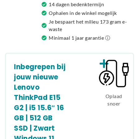
i
14 dagen bedenktermijn
v
Ophalen in de winkel mogelijk
e
Je bespaart het milieu 173 gram e-
:
waste
Minimaal 1 jaar garantie ⓘ
Inbegrepen bij
jouw nieuwe
Lenovo
ThinkPad E15
Oplaad
snoer
G2 | i5 15.6″ 16
GB | 512 GB
SSD | Zwart
Windows 11