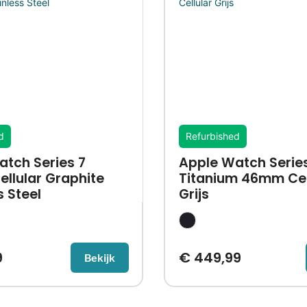
d
Refurbished
atch Series 7
Apple Watch Series
llular Graphite
Titanium 46mm Cel
s Steel
Grijs
9
€
449,99
Bekijk