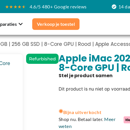
★★★★
★
4.6/5 480+ Google reviews
14 d
paraties
Verkoop je toestel
8 GB | 256 GB SSD | 8-Core GPU | Rood | Apple Access
Apple iMac 2021
Refurbished
8-Core GPU | R
Dit product is nu niet op voorraa
A
l
Bijna uitverkocht
t
Shop nu. Betaal later.
Meer
e
weten