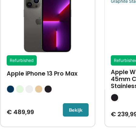
Refurbished
Refurbishe
Apple W
Apple iPhone 13 Pro Max
45mm Ce
Stainles
Bekijk
€
489,99
€
239,9