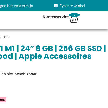
agen bedenktermijn
Fysieke winkel
0
Klantenservice
oires
 M1 | 24″ 8 GB | 256 GB SSD |
ood | Apple Accessoires
d en niet beschikbaar.