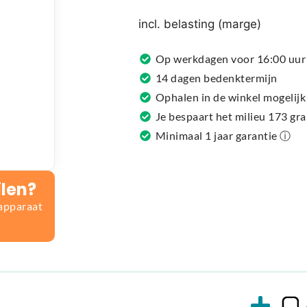
r
n
incl. belasting (marge)
a
t
Op werkdagen voor 16:00 uur 
i
14 dagen bedenktermijn
v
Ophalen in de winkel mogelijk
e
Je bespaart het milieu 173 gr
:
Minimaal 1 jaar garantie ⓘ
ilen?
 apparaat