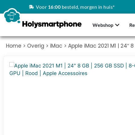
Voor
16:00
besteld, morgen in huis*
Webshop
Re
Home
>
Overig
>
iMac
> Apple iMac 2021 M1 | 24″ 