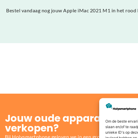
Bestel vandaag nog jouw Apple iMac 2021 M1 in het rood b
Jouw oude apparaat inrui
Om de beste ervari
verkopen?
slaan en/of te raa
unieke ID's op dez
Bij Holysmartphone geloven we in een groene en duurzame