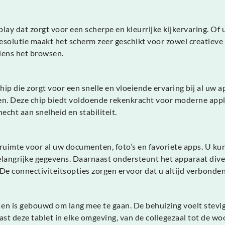
ay dat zorgt voor een scherpe en kleurrijke kijkervaring. Of u n
 resolutie maakt het scherm zeer geschikt voor zowel creatiev
dens het browsen.
ip die zorgt voor een snelle en vloeiende ervaring bij al uw 
en. Deze chip biedt voldoende rekenkracht voor moderne appli
echt aan snelheid en stabiliteit.
 ruimte voor al uw documenten, foto’s en favoriete apps. U 
elangrijke gegevens. Daarnaast ondersteunt het apparaat diver
e connectiviteitsopties zorgen ervoor dat u altijd verbonden b
 en is gebouwd om lang mee te gaan. De behuizing voelt stevig 
past deze tablet in elke omgeving, van de collegezaal tot de wo