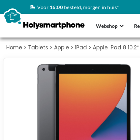
Voor
16:00
besteld, morgen in huis*
Webshop
Re
Home
>
Tablets
>
Apple
>
iPad
> Apple iPad 8 10.2″