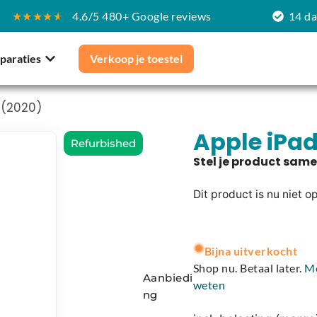
★★★★
★
4.6/5 480+ Google reviews
14 d
paraties
Verkoop je toestel
 (2020)
Apple iPad
Refurbished
Dit product is nu niet o
A
l
Bijna uitverkocht
t
Shop nu. Betaal later.
M
Aanbiedi
e
weten
ng
r
n