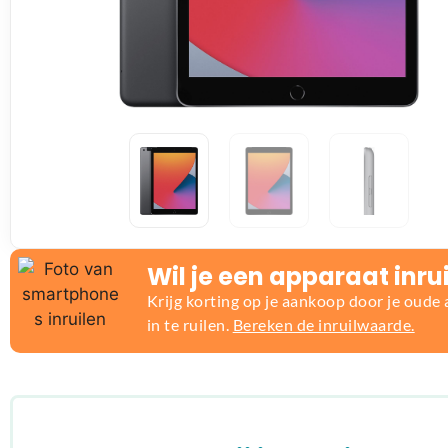
Wil je een apparaat inru
Krijg korting op je aankoop door je oude
in te ruilen.
Bereken de inruilwaarde.