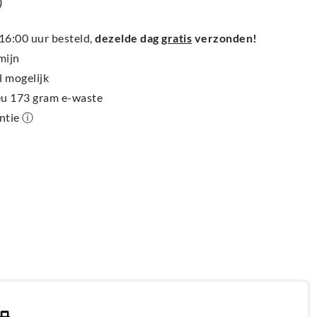
)
6:00 uur besteld,
dezelde dag
gratis
verzonden!
mijn
l mogelijk
ieu 173 gram e-waste
antie ⓘ