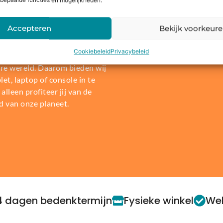
bepaalde functies en mogelijkheden.
Accepteren
Bekijk voorkeur
len of
Cookiebeleid
Privacybeleid
re wereld. Daarom bieden wij
t, laptop of console in te
alleen profiteer jij van de
d van onze planeet.
4 dagen bedenktermijn
Fysieke winkel
Web