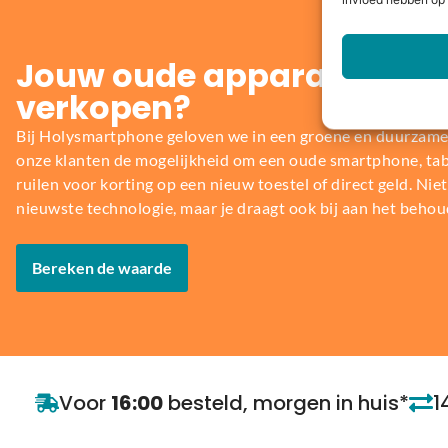
invloed hebben op 
Jouw oude apparaat inrui
verkopen?
Bij Holysmartphone geloven we in een groene en duurzame
onze klanten de mogelijkheid om een oude smartphone, table
ruilen voor korting op een nieuw toestel of direct geld. Niet 
nieuwste technologie, maar je draagt ook bij aan het behou
Bereken de waarde
Voor
16:00
besteld, morgen in huis*
1