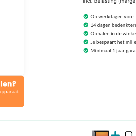
incl. belasting (marge
a
t
Op werkdagen voor 1
i
14 dagen bedenkter
v
Ophalen in de winke
e
Je bespaart het mil
:
Minimaal 1 jaar gar
ilen?
 apparaat