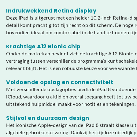
Indrukwekkend Retina display
Deze iPad is uitgerust met een helder 10.2-inch Retina-displ
detail komt prachtig tot zijn recht op dit scherm. De hoge
bovendien ideaal om comfortabel in de hand te houden tij
Krachtige A12 Bionic chip
Onder de motorkap bevindt zich de krachtige A12 Bionic-ch
vertraging tussen verschillende programma’s kunt schakel
relevant blijft. Het is een robuuste keuze voor wie waarde h
Voldoende opslag en connectiviteit
Met verschillende opslagopties biedt de iPad 8 voldoende
iCloud, waardoor u altijd en overal toegang heeft tot uw b
uitstekend hulpmiddel maakt voor notities en tekeningen. D
Stijlvol en duurzaam design
Het iconische Apple-design van de iPad 8 straalt klasse uit
algehele gebruikerservaring. Dankzij het tijdloze uiterlijk 