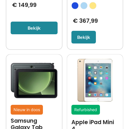
€
149,99
€
367,99
Bekijk
Bekijk
Nieuw in doos
Refurbished
Samsung
Apple iPad Mini
Galaxy Tab
4