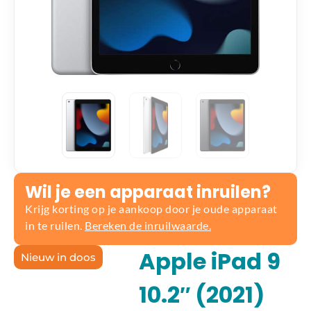
Wil je een apparaat inruilen?
Krijg korting op je aankoop door je oude apparaat
in te ruilen.
Bereken de inruilwaarde.
Apple iPad 9
Nieuw in doos
10.2″ (2021)