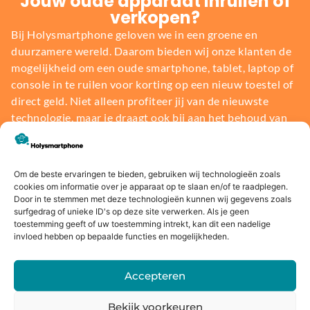
Jouw oude apparaat inruilen of
verkopen?
Bij Holysmartphone geloven we in een groene en
duurzamere wereld. Daarom bieden wij onze klanten de
mogelijkheid om een oude smartphone, tablet, laptop of
console in te ruilen voor korting op een nieuw toestel of
direct geld. Niet alleen profiteer jij van de nieuwste
technologie, maar je draagt ook bij aan het behoud van
onze planeet.
Bereken de waarde
Om de beste ervaringen te bieden, gebruiken wij technologieën zoals
cookies om informatie over je apparaat op te slaan en/of te raadplegen.
Door in te stemmen met deze technologieën kunnen wij gegevens zoals
surfgedrag of unieke ID's op deze site verwerken. Als je geen
toestemming geeft of uw toestemming intrekt, kan dit een nadelige
invloed hebben op bepaalde functies en mogelijkheden.
Voor
14 dagen
Fysieke
Webwink
Accepteren
16:00
bedenkte
winkel
el
besteld,
rmijn
keurmerk
Bekijk voorkeuren