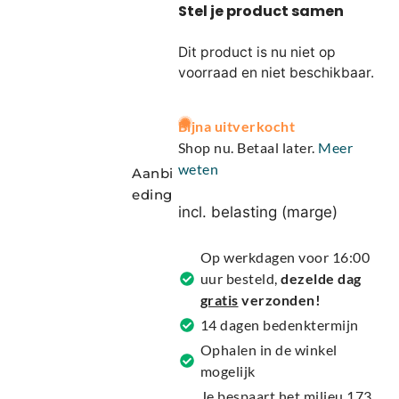
Dit product is nu niet op
voorraad en niet beschikbaar.
A
Bijna uitverkocht
l
Shop nu. Betaal later.
Meer
t
weten
Aanbi
e
eding
r
incl. belasting (marge)
n
a
Op werkdagen voor 16:00
t
uur besteld,
dezelde dag
i
gratis
verzonden!
v
14 dagen bedenktermijn
e
Ophalen in de winkel
:
mogelijk
Je bespaart het milieu 173