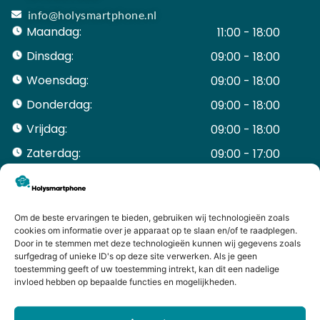
info@holysmartphone.nl
Maandag:
11:00 - 18:00
Dinsdag:
09:00 - 18:00
Woensdag:
09:00 - 18:00
Donderdag:
09:00 - 18:00
Vrijdag:
09:00 - 18:00
Zaterdag:
09:00 - 17:00
Zondag:
Gesloten ​ ​ ​ ​ ​ ​ ​
ACCOUNT
Mijn Account
Om de beste ervaringen te bieden, gebruiken wij technologieën zoals
cookies om informatie over je apparaat op te slaan en/of te raadplegen.
Bestellingen
Door in te stemmen met deze technologieën kunnen wij gegevens zoals
Mijn winkelwagen
surfgedrag of unieke ID's op deze site verwerken. Als je geen
toestemming geeft of uw toestemming intrekt, kan dit een nadelige
HANDIGE LINKS
invloed hebben op bepaalde functies en mogelijkheden.
Levering en retourneren
Garantie