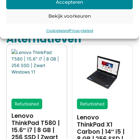
Accepteren
morgen
in huis*
Bekijk voorkeuren
Cookiebeleid
Privacybeleid
Alternatieven
Refurbished
Refurbished
Lenovo
Lenovo
ThinkPad T580 |
ThinkPad X1
15.6″ i7 | 8 GB |
Carbon | 14″ i5 |
256 SSD | Zwart
8 GB | 256 SSD |