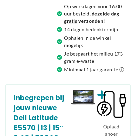
a
Op werkdagen voor 16:00
t
uur besteld,
dezelde dag
i
gratis
verzonden!
v
14 dagen bedenktermijn
e
Ophalen in de winkel
:
mogelijk
Je bespaart het milieu 173
gram e-waste
Minimaal 1 jaar garantie ⓘ
Inbegrepen bij
jouw nieuwe
Dell Latitude
E5570 | i3 | 15″
Oplaad
snoer