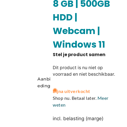
8 GB | 500GB
HDD |
Webcam |
Windows 11
Dit product is nu niet op
voorraad en niet beschikbaar.
Aanbi
eding
A
Bijna uitverkocht
l
Shop nu. Betaal later.
Meer
t
weten
e
r
incl. belasting (marge)
n