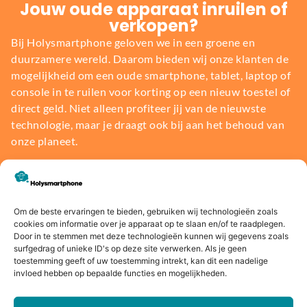
Jouw oude apparaat inruilen of
verkopen?
Bij Holysmartphone geloven we in een groene en
duurzamere wereld. Daarom bieden wij onze klanten de
mogelijkheid om een oude smartphone, tablet, laptop of
console in te ruilen voor korting op een nieuw toestel of
direct geld. Niet alleen profiteer jij van de nieuwste
technologie, maar je draagt ook bij aan het behoud van
onze planeet.
Bereken de waarde
Om de beste ervaringen te bieden, gebruiken wij technologieën zoals
cookies om informatie over je apparaat op te slaan en/of te raadplegen.
Door in te stemmen met deze technologieën kunnen wij gegevens zoals
surfgedrag of unieke ID's op deze site verwerken. Als je geen
toestemming geeft of uw toestemming intrekt, kan dit een nadelige
Voor
14 dagen
Fysieke
Webwink
invloed hebben op bepaalde functies en mogelijkheden.
16:00
bedenkte
winkel
el
besteld,
rmijn
keurmerk