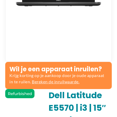
Wil je een apparaat inruilen?
Krijg korting op je aankoop door je oude apparaat
in te ruilen.
Bereken de inruilwaarde.
Dell Latitude
Refurbished
E5570 | i3 | 15″