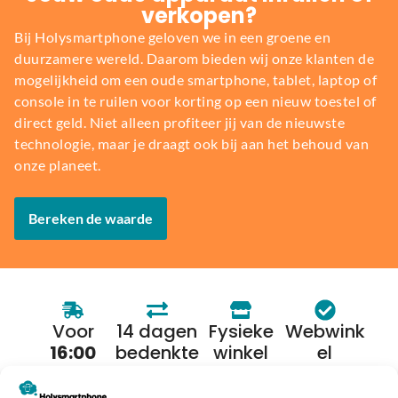
verkopen?
Bij Holysmartphone geloven we in een groene en
duurzamere wereld. Daarom bieden wij onze klanten de
mogelijkheid om een oude smartphone, tablet, laptop of
console in te ruilen voor korting op een nieuw toestel of
direct geld. Niet alleen profiteer jij van de nieuwste
technologie, maar je draagt ook bij aan het behoud van
onze planeet.
Bereken de waarde
Voor
14 dagen
Fysieke
Webwink
16:00
bedenkte
winkel
el
besteld,
rmijn
keurmerk
morgen