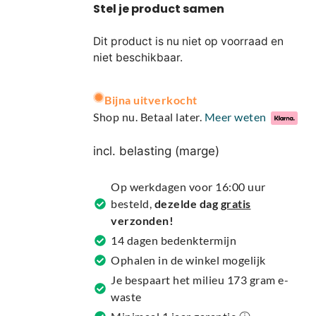
Dit product is nu niet op voorraad en
niet beschikbaar.
A
Bijna uitverkocht
l
Shop nu. Betaal later.
Meer weten
t
e
incl. belasting (marge)
r
n
Op werkdagen voor 16:00 uur
a
besteld,
dezelde dag
gratis
t
verzonden!
i
14 dagen bedenktermijn
v
Ophalen in de winkel mogelijk
e
Je bespaart het milieu 173 gram e-
:
waste