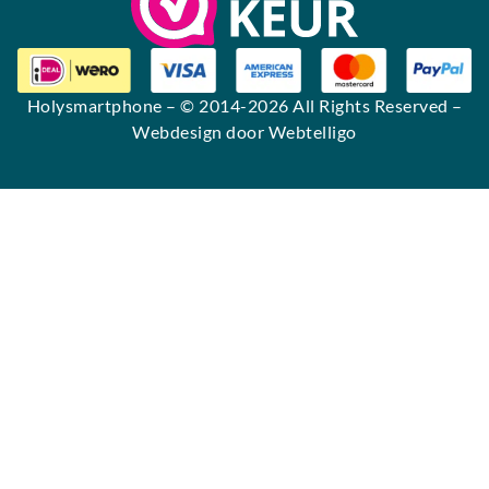
Holysmartphone
– © 2014-2026 All Rights Reserved –
Webdesign door Webtelligo