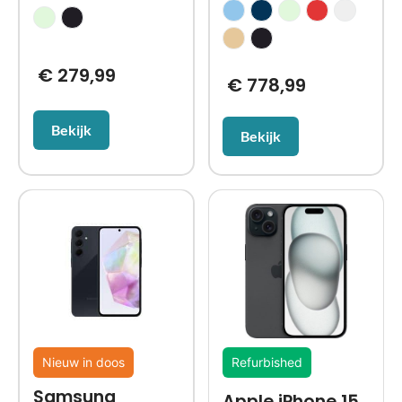
€
279,99
€
778,99
Bekijk
Bekijk
Nieuw in doos
Refurbished
Samsung
Apple iPhone 15