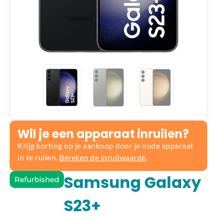
Wil je een apparaat inruilen?
Krijg korting op je aankoop door je oude apparaat
in te ruilen.
Bereken de inruilwaarde.
Samsung Galaxy
Refurbished
S23+