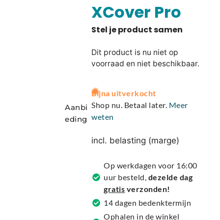
XCover Pro
Dit product is nu niet op
voorraad en niet beschikbaar.
A
Bijna uitverkocht
l
Shop nu. Betaal later.
Meer
Aanbi
t
weten
eding
e
r
incl. belasting (marge)
n
a
Op werkdagen voor 16:00
t
uur besteld,
dezelde dag
i
gratis
verzonden!
v
14 dagen bedenktermijn
e
Ophalen in de winkel