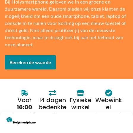
Bij Holysmartphone geloven we in een groene en
duurzamere wereld. Daarom bieden wij onze klanten de
mogelijkheid om een oude smartphone, tablet, laptop of
console in te ruilen voor korting op een nieuw toestel of
direct geld. Niet alleen profiteer jij van de nieuwste
technologie, maar je draagt ook bij aan het behoud van
onze planeet.
Bereken de waarde
Voor
14 dagen
Fysieke
Webwink
16:00
bedenkte
winkel
el
besteld,
rmijn
keurmerk
morgen
in huis*