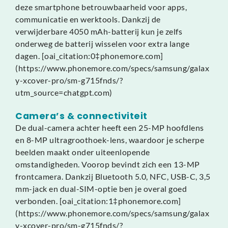
deze smartphone betrouwbaarheid voor apps,
communicatie en werktools. Dankzij de
verwijderbare 4050 mAh-batterij kun je zelfs
onderweg de batterij wisselen voor extra lange
dagen. [oai_citation:0‡phonemore.com]
(https://www.phonemore.com/specs/samsung/galax
y-xcover-pro/sm-g715fnds/?
utm_source=chatgpt.com)
Camera’s & connectiviteit
De dual-camera achter heeft een 25-MP hoofdlens
en 8-MP ultragroothoek-lens, waardoor je scherpe
beelden maakt onder uiteenlopende
omstandigheden. Voorop bevindt zich een 13-MP
frontcamera. Dankzij Bluetooth 5.0, NFC, USB-C, 3,5
mm-jack en dual-SIM-optie ben je overal goed
verbonden. [oai_citation:1‡phonemore.com]
(https://www.phonemore.com/specs/samsung/galax
y-xcover-pro/sm-g715fnds/?