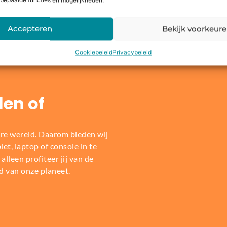
bepaalde functies en mogelijkheden.
Dit zeggen onze klanten
Accepteren
Bekijk voorkeur
Cookiebeleid
Privacybeleid
len of
re wereld. Daarom bieden wij
t, laptop of console in te
alleen profiteer jij van de
d van onze planeet.