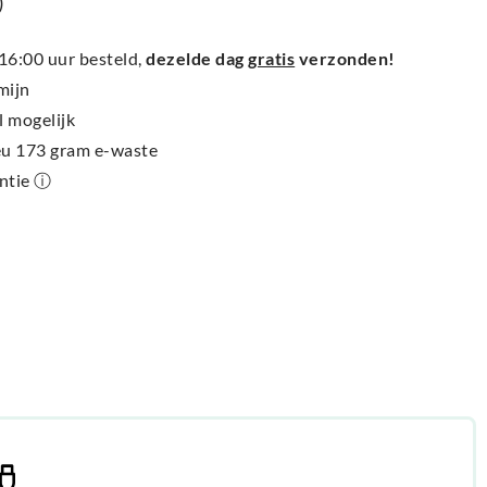
)
6:00 uur besteld,
dezelde dag
gratis
verzonden!
mijn
l mogelijk
ieu 173 gram e-waste
antie ⓘ