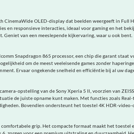
-inch CinemaWide OLED-display dat beelden weergeeft in Full
s en responsieve interacties, ideaal voor gaming en het bekij
t. Geniet van een meeslepende kijkervaring, waar u ook bent.
lcomm Snapdragon 865 processor, een chip die garant staat v
mogelijkheid om de meest veeleisende games zonder haperingen
inment. Ervaar ongekende snelheid en efficiëntie bij al uw dage
amera-opstelling van de Sony Xperia 5 II, voorzien van ZEISS
ituatie de juiste opname kunt maken. Met functies zoals Rea
tandigheden. Bovendien ondersteunt het toestel 4K HDR-vide
 comfortabele grip. Het compacte formaat maakt het toestel e
s 6, zorgen voor een premium uitstraling en duurzaamheid. He