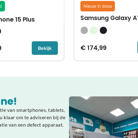
d
Nieuw in doos
Samsung Galaxy A
hone 15 Plus
€
174,99
9
Bekijk
ne!
tie van smartphones, tablets,
 klaar om te adviseren bij de
atie van een defect apparaat.