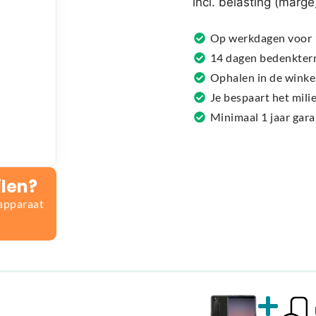
incl. belasting (marge
a
t
Op werkdagen voor 1
i
14 dagen bedenkter
v
Ophalen in de winke
e
Je bespaart het mil
:
Minimaal 1 jaar gar
ilen?
 apparaat