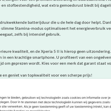
- en stofbestendigheid, wat extra gemoedsrust biedt bij dageli
drukwekkende batterijduur die u de hele dag door helpt. Dankz
e slimme Stamina-modus optimaliseert het energieverbruik ve
egaat, zelfs bij intensief gebruik.
eure kwaliteit, en de Xperia 5 II is hierop geen uitzondering
men in een krachtige smartphone. U profiteert van een ongeëv
 om geprezen wordt. Kies voor een merk dat garant staat voo
 en geniet van topkwaliteit voor een scherpe prijs!
ngen te bieden, gebruiken wij technologieën zoals cookies om informatie over je
dplegen. Door in te stemmen met deze technologieën kunnen wij gegevens zoals 
e site verwerken. Als je geen toestemming geeft of uw toestemming intrekt, kan d