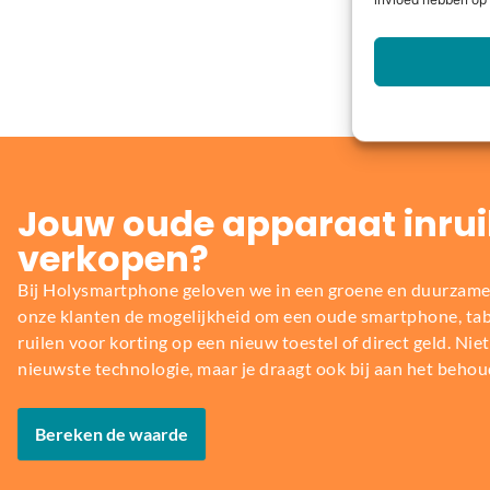
invloed hebben op 
Jouw oude apparaat inrui
verkopen?
Bij Holysmartphone geloven we in een groene en duurzame
onze klanten de mogelijkheid om een oude smartphone, table
ruilen voor korting op een nieuw toestel of direct geld. Niet 
nieuwste technologie, maar je draagt ook bij aan het behou
Bereken de waarde