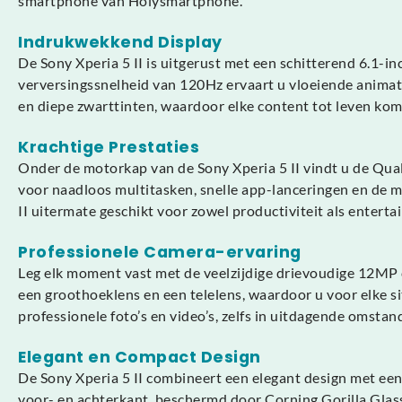
smartphone van Holysmartphone.
Indrukwekkend Display
De Sony Xperia 5 II is uitgerust met een schitterend 6.1
verversingssnelheid van 120Hz ervaart u vloeiende animatie
en diepe zwarttinten, waardoor elke content tot leven kom
Krachtige Prestaties
Onder de motorkap van de Sony Xperia 5 II vindt u de Qua
voor naadloos multitasken, snelle app-lanceringen en de 
II uitermate geschikt voor zowel productiviteit als enterta
Professionele Camera-ervaring
Leg elk moment vast met de veelzijdige drievoudige 12MP c
een groothoeklens en een telelens, waardoor u voor elke s
professionele foto’s en video’s, zelfs in uitdagende oms
Elegant en Compact Design
De Sony Xperia 5 II combineert een elegant design met een
voor- en achterkant, beschermd door Corning Gorilla Glas