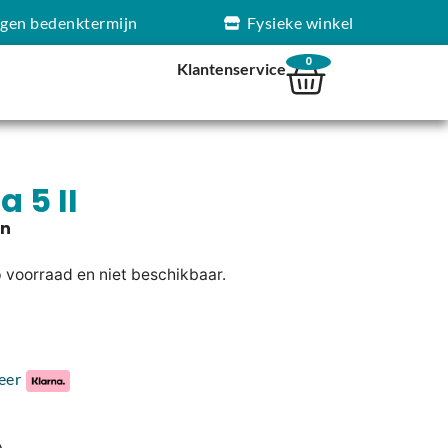
agen bedenktermijn
Fysieke winkel
0
Klantenservice
 5 II
p voorraad en niet beschikbaar.
eer