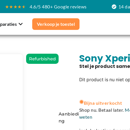
★★★★
★
4.6/5 480+ Google reviews
14 d
paraties
Verkoop je toestel
Sony Xperia
Refurbished
Dit product is nu niet o
A
l
Bijna uitverkocht
t
Shop nu. Betaal later.
M
Aanbiedi
e
weten
ng
r
n