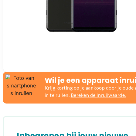
Wil je een apparaat inru
Krijg korting op je aankoop door je oude
in te ruilen.
Bereken de inruilwaarde.
Inbegrepen bij jouw nieuwe