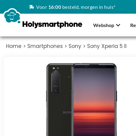
Voor
16:00
besteld, morgen in huis*
Webshop
Re
Home
>
Smartphones
>
Sony
> Sony Xperia 5 II