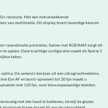
 HD+ resolutie. Met een indrukwekkende
ken van multimedia. Dit display levert levendige kleuren
oor razendsnelle prestaties. Samen met 8GB RAM zorgt dit
 te spelen. Deze krachtige configuratie maakt de Xperia 5
lijkse taken.
-optica. De camera’s bestaan uit een ultragroothoeklens,
l-time Eye AF en burst-opnamen tot 20 fps maakt u
o-opnamen met 120 fps, voor bioscoopwaardige beelden.
envoudig met één hand te bedienen, terwijl de glazen
t aluminium frame draagt bij aan de robuustheid.