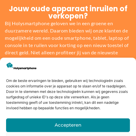
Jouw oude apparaat inruilen of
verkopen?
Bij Holysmartphone geloven we in een groene en
duurzamere wereld. Daarom bieden wij onze klanten de
mogelijkheid om een oude smartphone, tablet, laptop of
console in te ruilen voor korting op een nieuw toestel of
direct geld. Niet alleen profiteer jij van de nieuwste
technologie, maar je draagt ook bij aan het behoud van
onze planeet.
Om de beste ervaringen te bieden, gebruiken wij technologieën zoals
Bereken de waarde
cookies om informatie over je apparaat op te slaan en/of te raadplegen.
Door in te stemmen met deze technologieën kunnen wij gegevens zoals
surfgedrag of unieke ID's op deze site verwerken. Als je geen
toestemming geeft of uw toestemming intrekt, kan dit een nadelige
invloed hebben op bepaalde functies en mogelijkheden.
Voor
14 dagen
Fysieke
Webwink
Accepteren
16:00
bedenkte
winkel
el