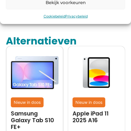
besteld,
rmijn
keurmerk
Bekijk voorkeuren
morgen
in huis*
Cookiebeleid
Privacybeleid
Alternatieven
Nieuw in doos
Nieuw in doos
Samsung
Apple iPad 11
Galaxy Tab S10
2025 A16
FE+