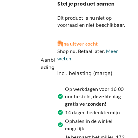
Dit product is nu niet op
voorraad en niet beschikbaar.
A
Bijna uitverkocht
l
Shop nu. Betaal later.
Meer
t
weten
Aanbi
e
eding
r
incl. belasting (marge)
n
a
Op werkdagen voor 16:00
t
uur besteld,
dezelde dag
i
gratis
verzonden!
v
14 dagen bedenktermijn
e
Ophalen in de winkel
:
mogelijk
Je bespaart het milieu 173