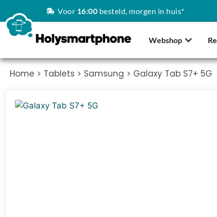
Voor
16:00
besteld, morgen in huis*
Webshop
Re
Home
>
Tablets
>
Samsung
> Galaxy Tab S7+ 5G