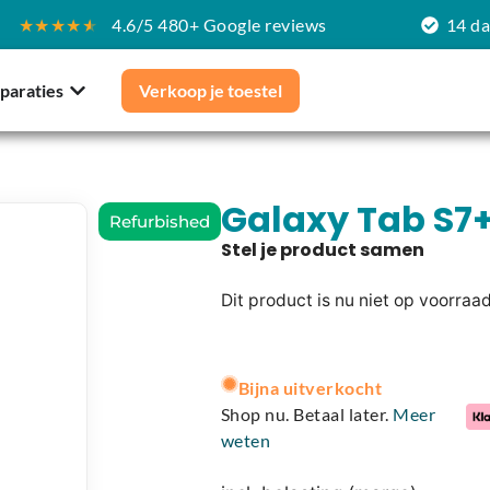
★★★★
★
4.6/5 480+ Google reviews
14 d
paraties
Verkoop je toestel
Galaxy Tab S7
Refurbished
Dit product is nu niet op voorraa
A
l
Bijna uitverkocht
t
Shop nu. Betaal later.
Meer
e
weten
r
n