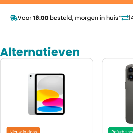
Voor
16:00
besteld, morgen in huis*
1
Alternatieven
Nieuw in doos
Refurbishe