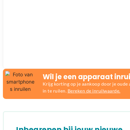
Wil je een apparaat inru
Krijg korting op je aankoop door je oude
in te ruilen.
Bereken de inruilwaarde.
Inbegrepen bij jouw nieuwe