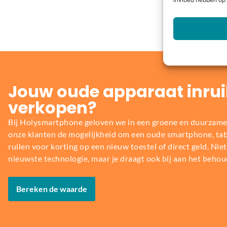
invloed hebben op 
Jouw oude apparaat inrui
verkopen?
Bij Holysmartphone geloven we in een groene en duurzame
onze klanten de mogelijkheid om een oude smartphone, table
ruilen voor korting op een nieuw toestel of direct geld. Niet 
nieuwste technologie, maar je draagt ook bij aan het behou
Bereken de waarde