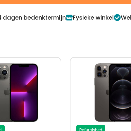
4 dagen bedenktermijn
Fysieke winkel
Web
d
Refurbished