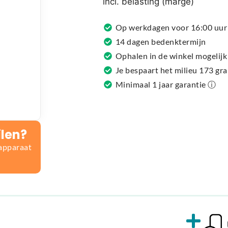
incl. belasting (marge)
a
t
Op werkdagen voor 16:00 uur 
i
14 dagen bedenktermijn
v
Ophalen in de winkel mogelijk
e
Je bespaart het milieu 173 gr
:
Minimaal 1 jaar garantie ⓘ
ilen?
 apparaat