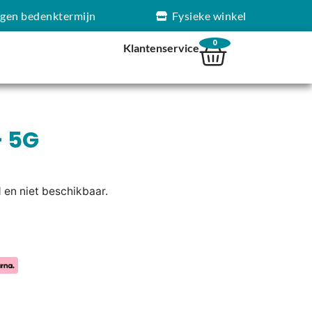
agen bedenktermijn
Fysieke winkel
0
Klantenservice
+ 5G
d en niet beschikbaar.