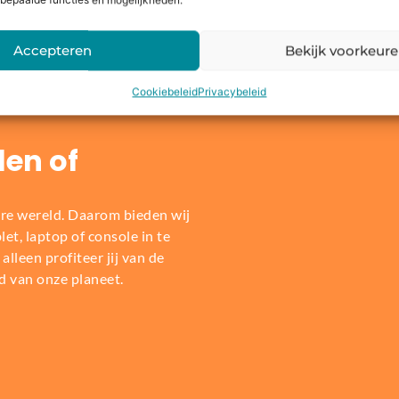
bepaalde functies en mogelijkheden.
Dit zeggen onze klanten
Accepteren
Bekijk voorkeur
Cookiebeleid
Privacybeleid
len of
re wereld. Daarom bieden wij
t, laptop of console in te
alleen profiteer jij van de
d van onze planeet.