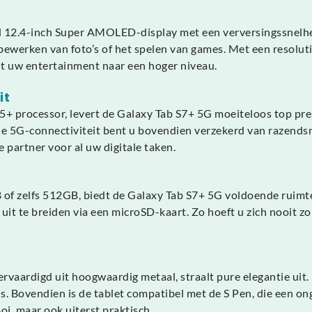
12.4-inch Super AMOLED-display met een verversingssnelhei
 bewerken van foto’s of het spelen van games. Met een resolut
t uw entertainment naar een hoger niveau.
it
rocessor, levert de Galaxy Tab S7+ 5G moeiteloos top prest
e 5G-connectiviteit bent u bovendien verzekerd van razendsne
partner voor al uw digitale taken.
of zelfs 512GB, biedt de Galaxy Tab S7+ 5G voldoende ruimte
uit te breiden via een microSD-kaart. Zo hoeft u zich nooit z
ervaardigd uit hoogwaardig metaal, straalt pure elegantie uit. 
s. Bovendien is de tablet compatibel met de S Pen, die een ong
oi, maar ook uiterst praktisch.