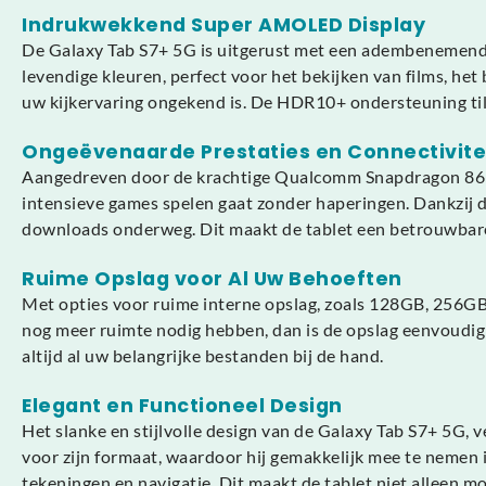
Indrukwekkend Super AMOLED Display
De Galaxy Tab S7+ 5G is uitgerust met een adembenemend 
levendige kleuren, perfect voor het bekijken van films, het
uw kijkervaring ongekend is. De HDR10+ ondersteuning til
Ongeëvenaarde Prestaties en Connectivite
Aangedreven door de krachtige Qualcomm Snapdragon 865+ p
intensieve games spelen gaat zonder haperingen. Dankzij d
downloads onderweg. Dit maakt de tablet een betrouwbare 
Ruime Opslag voor Al Uw Behoeften
Met opties voor ruime interne opslag, zoals 128GB, 256GB 
nog meer ruimte nodig hebben, dan is de opslag eenvoudig 
altijd al uw belangrijke bestanden bij de hand.
Elegant en Functioneel Design
Het slanke en stijlvolle design van de Galaxy Tab S7+ 5G, v
voor zijn formaat, waardoor hij gemakkelijk mee te nemen i
tekeningen en navigatie. Dit maakt de tablet niet alleen mo