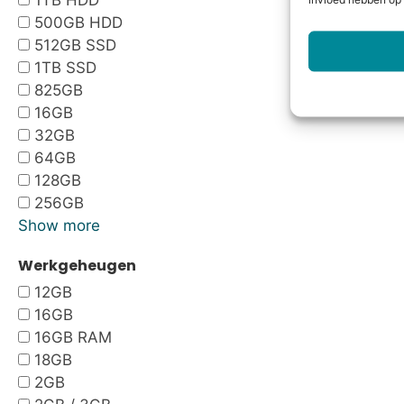
1TB HDD
invloed hebben op 
500GB HDD
512GB SSD
1TB SSD
825GB
16GB
32GB
64GB
128GB
256GB
Show more
Werkgeheugen
12GB
16GB
16GB RAM
18GB
2GB