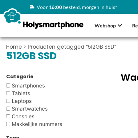
Voor
16:00
besteld, morgen in huis*
Webshop
Re
Home
> Producten getagged “512GB SSD”
512GB SSD
Waa
Categorie
Smartphones
Tablets
Laptops
Smartwatches
Consoles
Makkelijke nummers
Type