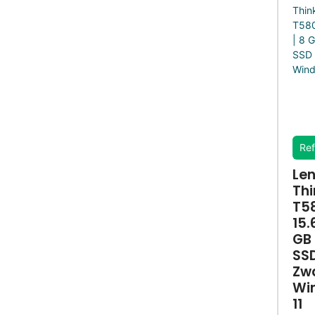
Ref
Le
Th
T58
15.6
GB 
SSD
Zw
Wi
11