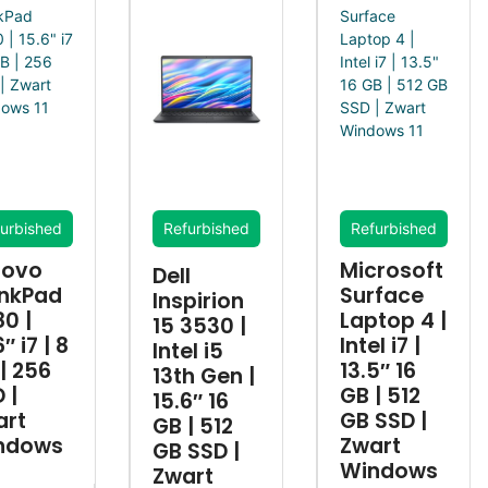
urbished
Refurbished
Refurbished
novo
Microsoft
Dell
inkPad
Surface
Inspirion
0 |
Laptop 4 |
15 3530 |
″ i7 | 8
Intel i7 |
Intel i5
| 256
13.5″ 16
13th Gen |
 |
GB | 512
15.6″ 16
art
GB SSD |
GB | 512
ndows
Zwart
GB SSD |
Windows
Zwart