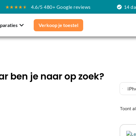
★★★★
★
4.6/5 480+ Google reviews
14 d
paraties
Verkoop je toestel
r ben je naar op zoek?
iPh
Toont al