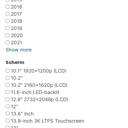
2016
2017
2018
2019
2020
2021
Show more
Scherm
10.1" 1920x1200p (LCD)
10.2"
10.2" 2160x1620p (LCD)
11.6-inch LED-backlit
12.9″ 2732×2048p (LCD)
12"
13.6" Inch
13.9-inch 3K LTPS Touchscreen