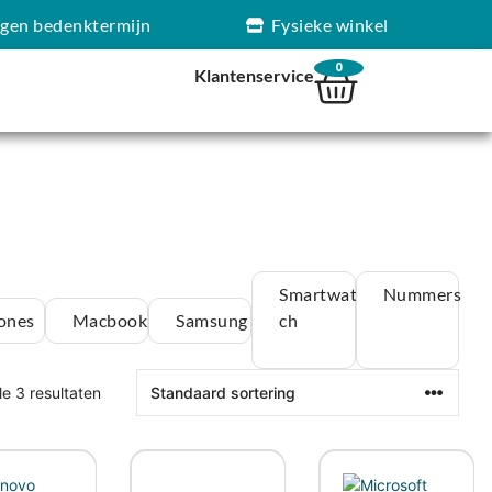
agen bedenktermijn
Fysieke winkel
0
Klantenservice
Smartwat
Nummers
ones
Macbook
Samsung
ch
le 3 resultaten