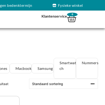
agen bedenktermijn
Fysieke winkel
0
Klantenservice
Smartwat
Nummers
ones
Macbook
Samsung
ch
ultaat