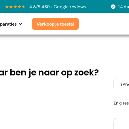
★★★★
★
4.6/5 480+ Google reviews
14 d
paraties
Verkoop je toestel
r ben je naar op zoek?
iPh
Enig res