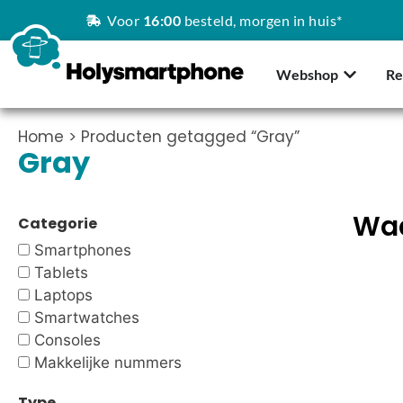
Voor
16:00
besteld, morgen in huis*
Webshop
Re
Home
> Producten getagged “Gray”
Gray
Waa
Categorie
Smartphones
Tablets
Laptops
Smartwatches
Consoles
Makkelijke nummers
Type