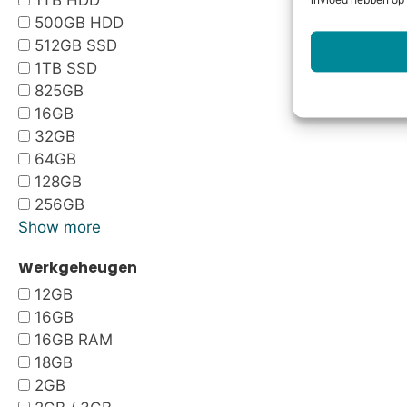
1TB HDD
invloed hebben op 
500GB HDD
512GB SSD
1TB SSD
825GB
16GB
32GB
64GB
128GB
256GB
Show more
Werkgeheugen
12GB
16GB
16GB RAM
18GB
2GB