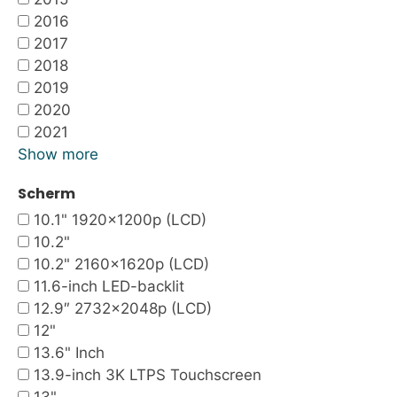
2016
2017
2018
2019
2020
2021
Show more
Scherm
10.1" 1920x1200p (LCD)
10.2"
10.2" 2160x1620p (LCD)
11.6-inch LED-backlit
12.9″ 2732×2048p (LCD)
12"
13.6" Inch
13.9-inch 3K LTPS Touchscreen