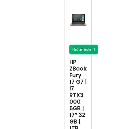
Refurbished
HP
ZBook
Fury
17 G7 |
i7
RTX3
000
6GB |
17″ 32
GB |
1TB