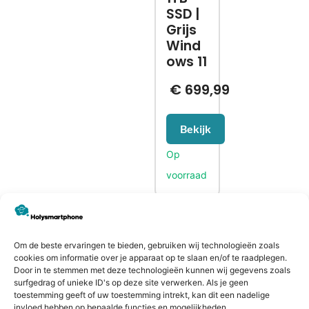
SSD |
Grijs
Wind
ows 11
€
699,99
Bekijk
CONTACTGEGEVENS
Om de beste ervaringen te bieden, gebruiken wij technologieën zoals
Heiligeweg 43A
cookies om informatie over je apparaat op te slaan en/of te raadplegen.
1561 DE, Krommenie
Door in te stemmen met deze technologieën kunnen wij gegevens zoals
surfgedrag of unieke ID's op deze site verwerken. Als je geen
075 641 5169
toestemming geeft of uw toestemming intrekt, kan dit een nadelige
info@holysmartphone.nl
invloed hebben op bepaalde functies en mogelijkheden.