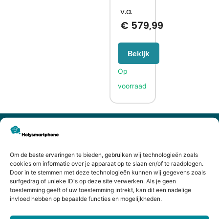
€
579,99
Bekijk
CONTACTGEGEVENS
Heiligeweg 43A
1561 DE, Krommenie
Om de beste ervaringen te bieden, gebruiken wij technologieën zoals
075 641 5169
cookies om informatie over je apparaat op te slaan en/of te raadplegen.
Door in te stemmen met deze technologieën kunnen wij gegevens zoals
info@holysmartphone.nl
surfgedrag of unieke ID's op deze site verwerken. Als je geen
Maandag:
11:00 - 18:00
toestemming geeft of uw toestemming intrekt, kan dit een nadelige
invloed hebben op bepaalde functies en mogelijkheden.
Dinsdag:
09:00 - 18:00