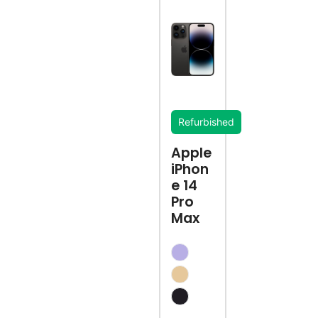
Refurbished
Apple
iPhon
e 14
Pro
Max