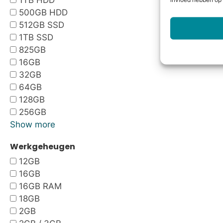
1TB HDD
invloed hebben op 
500GB HDD
512GB SSD
1TB SSD
825GB
16GB
32GB
64GB
128GB
256GB
Show more
Werkgeheugen
12GB
16GB
16GB RAM
18GB
2GB