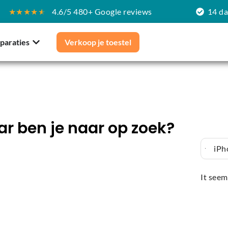
★★★★
★
4.6/5 480+ Google reviews
14 d
paraties
Verkoop je toestel
r ben je naar op zoek?
iPh
It seem