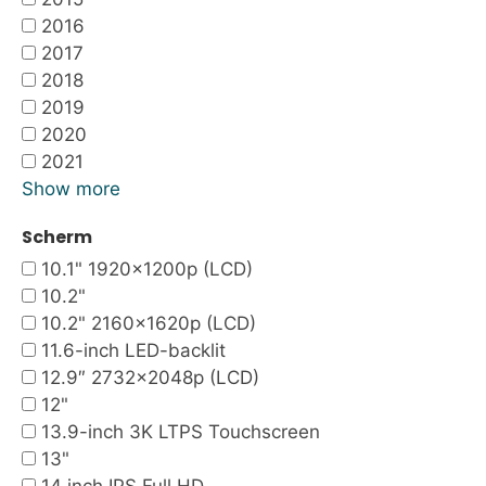
2016
2017
2018
2019
2020
2021
Show more
Scherm
10.1" 1920x1200p (LCD)
10.2"
10.2" 2160x1620p (LCD)
11.6-inch LED-backlit
12.9″ 2732×2048p (LCD)
12"
13.9-inch 3K LTPS Touchscreen
13"