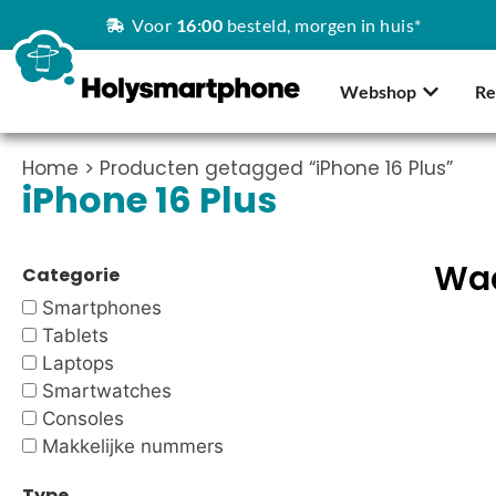
Voor
16:00
besteld, morgen in huis*
Webshop
Re
Home
> Producten getagged “iPhone 16 Plus”
iPhone 16 Plus
Waa
Categorie
Smartphones
Tablets
Laptops
Smartwatches
Consoles
Makkelijke nummers
Type