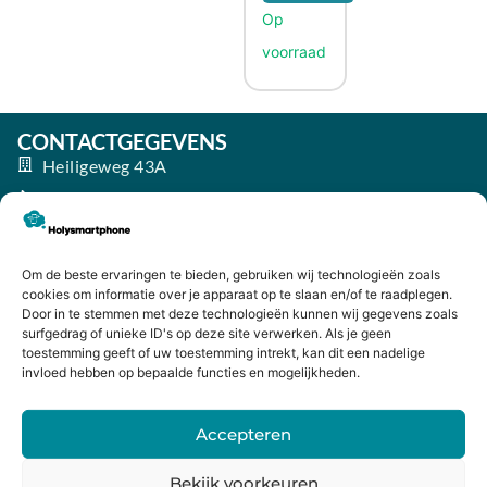
CONTACTGEGEVENS
Heiligeweg 43A
1561 DE, Krommenie
075 641 5169
info@holysmartphone.nl
Om de beste ervaringen te bieden, gebruiken wij technologieën zoals
Maandag:
11:00 - 18:00
cookies om informatie over je apparaat op te slaan en/of te raadplegen.
Door in te stemmen met deze technologieën kunnen wij gegevens zoals
Dinsdag:
09:00 - 18:00
surfgedrag of unieke ID's op deze site verwerken. Als je geen
Woensdag:
09:00 - 18:00
toestemming geeft of uw toestemming intrekt, kan dit een nadelige
invloed hebben op bepaalde functies en mogelijkheden.
Donderdag:
09:00 - 18:00
Vrijdag:
09:00 - 18:00
Accepteren
Zaterdag:
09:00 - 17:00
Bekijk voorkeuren