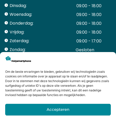
Dinsdag:
09:00 - 18:00
Woensdag:
09:00 - 18:00
Donderdag:
09:00 - 18:00
Vrijdag:
09:00 - 18:00
Zaterdag:
09:00 - 17:00
Zondag:
Gesloten ​ ​ ​ ​ ​ ​ ​
ACCOUNT
Mijn Account
Bestellingen
Om de beste ervaringen te bieden, gebruiken wij technologieën zoals
cookies om informatie over je apparaat op te slaan en/of te raadplegen.
Mijn winkelwagen
Door in te stemmen met deze technologieën kunnen wij gegevens zoals
HANDIGE LINKS
surfgedrag of unieke ID's op deze site verwerken. Als je geen
Levering en retourneren
toestemming geeft of uw toestemming intrekt, kan dit een nadelige
invloed hebben op bepaalde functies en mogelijkheden.
Garantie
Contact
Accepteren
iPhone laten maken