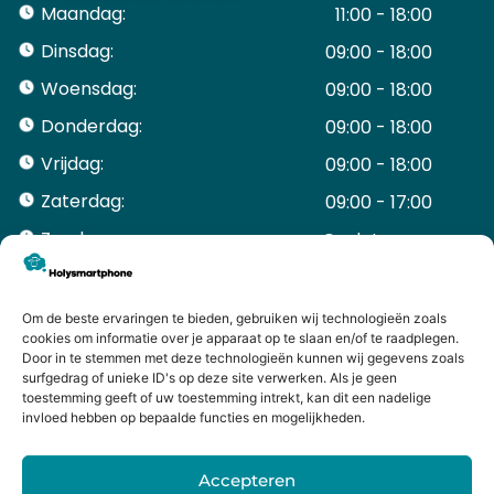
Maandag:
11:00 - 18:00
Dinsdag:
09:00 - 18:00
Woensdag:
09:00 - 18:00
Donderdag:
09:00 - 18:00
Vrijdag:
09:00 - 18:00
Zaterdag:
09:00 - 17:00
Zondag:
Gesloten ​ ​ ​ ​ ​ ​ ​
ACCOUNT
Mijn Account
Om de beste ervaringen te bieden, gebruiken wij technologieën zoals
Bestellingen
cookies om informatie over je apparaat op te slaan en/of te raadplegen.
Door in te stemmen met deze technologieën kunnen wij gegevens zoals
Mijn winkelwagen
surfgedrag of unieke ID's op deze site verwerken. Als je geen
HANDIGE LINKS
toestemming geeft of uw toestemming intrekt, kan dit een nadelige
Levering en retourneren
invloed hebben op bepaalde functies en mogelijkheden.
Garantie
Contact
Accepteren