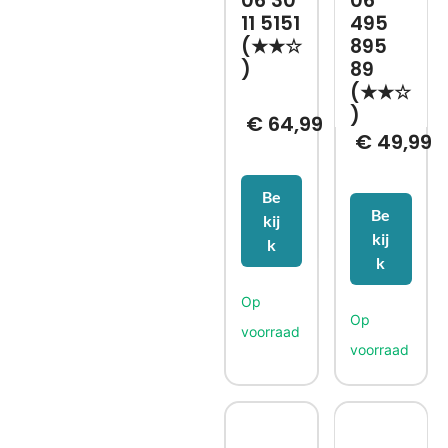
06 30
06
11 5151
495
(★★☆
895
)
89
(★★☆
)
€
64,99
€
49,99
Be
Be
kij
kij
k
k