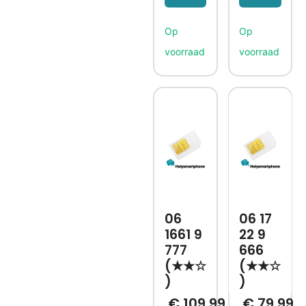
06
06 17
1661 9
22 9
777
666
(★★☆
(★★☆
)
)
€
109,99
€
79,99