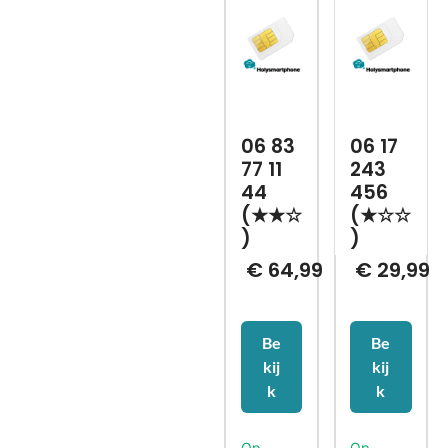
06 83
06 17
77 11
243
44
456
(★★☆
(★☆☆
)
)
€
64,99
€
29,99
Be
Be
kij
kij
k
k