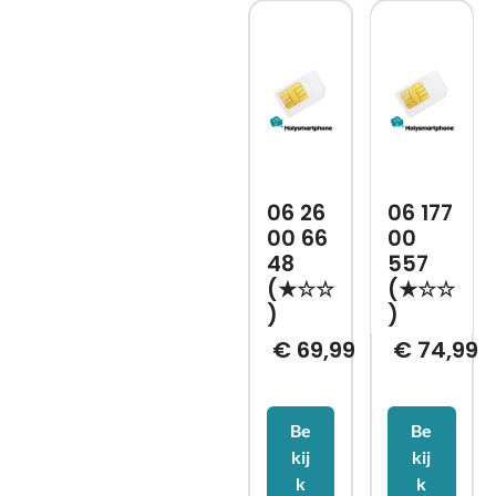
06 26
06 177
00 66
00
48
557
(★☆☆
(★☆☆
)
)
€
69,99
€
74,99
Be
Be
kij
kij
k
k