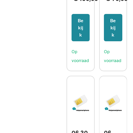
Be
Be
kij
kij
k
k