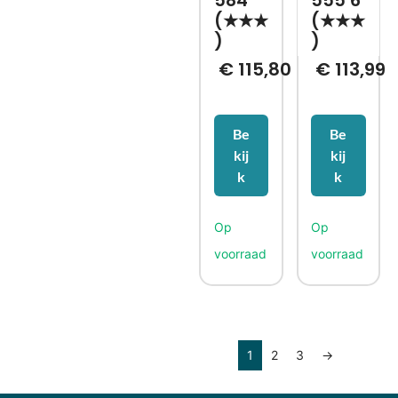
584
555 6
(★★★
(★★★
)
)
€
115,80
€
113,99
Be
Be
kij
kij
k
k
1
2
3
→