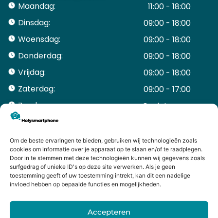
Maandag:
11:00 - 18:00
Dinsdag:
09:00 - 18:00
Woensdag:
09:00 - 18:00
Donderdag:
09:00 - 18:00
Vrijdag:
09:00 - 18:00
Zaterdag:
09:00 - 17:00
Zondag:
Gesloten ​ ​ ​ ​ ​ ​ ​
ACCOUNT
Mijn Account
Om de beste ervaringen te bieden, gebruiken wij technologieën zoals
Bestellingen
cookies om informatie over je apparaat op te slaan en/of te raadplegen.
Door in te stemmen met deze technologieën kunnen wij gegevens zoals
Mijn winkelwagen
surfgedrag of unieke ID's op deze site verwerken. Als je geen
HANDIGE LINKS
toestemming geeft of uw toestemming intrekt, kan dit een nadelige
Levering en retourneren
invloed hebben op bepaalde functies en mogelijkheden.
Garantie
Contact
Accepteren