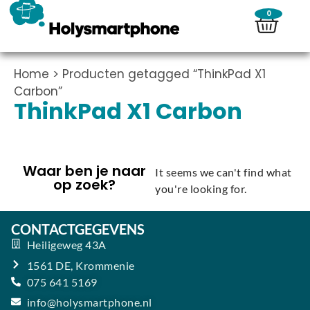
0
Home
> Producten getagged “ThinkPad X1
Carbon”
ThinkPad X1 Carbon
Waar ben je naar
It seems we can't find what
op zoek?
you're looking for.
CONTACTGEGEVENS
Heiligeweg 43A
1561 DE, Krommenie
075 641 5169
info@holysmartphone.nl