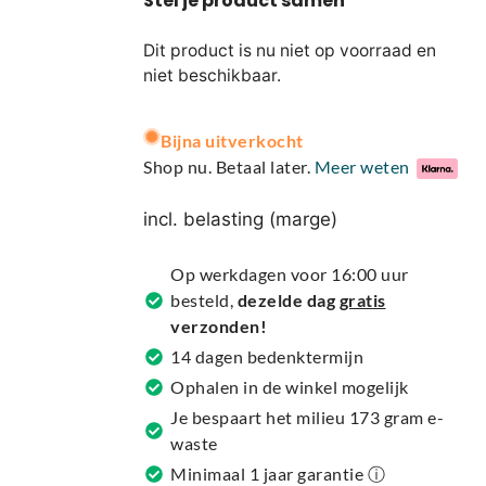
Dit product is nu niet op voorraad en
niet beschikbaar.
A
Bijna uitverkocht
l
Shop nu. Betaal later.
Meer weten
t
e
incl. belasting (marge)
r
n
Op werkdagen voor 16:00 uur
a
besteld,
dezelde dag
gratis
t
verzonden!
i
14 dagen bedenktermijn
v
Ophalen in de winkel mogelijk
e
Je bespaart het milieu 173 gram e-
:
waste
Minimaal 1 jaar garantie ⓘ