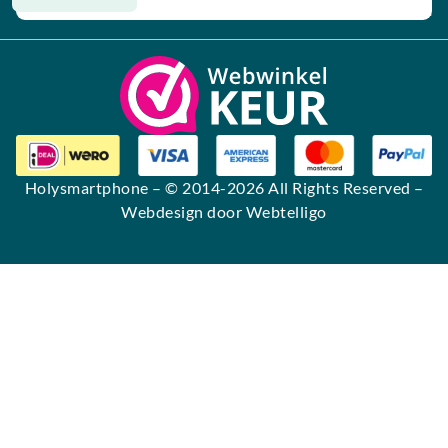
Alternative:
Holysmartphone
– © 2014-2026 All Rights Reserved –
Webdesign door Webtelligo