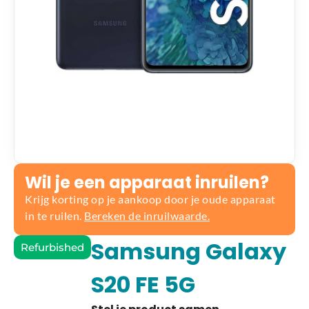
Wil je een apparaat inruilen?
Krijg korting op je aankoop door je oude apparaat
in te ruilen.
Bereken de inruilwaarde.
Samsung Galaxy
Refurbished
S20 FE 5G