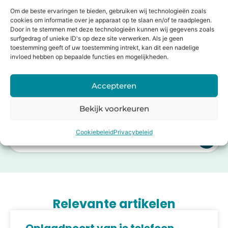
Bij Holysmartphone hebben we een breed assortiment
Om de beste ervaringen te bieden, gebruiken wij technologieën zoals
aan nieuwe en gebruikte devices.
cookies om informatie over je apparaat op te slaan en/of te raadplegen.
Door in te stemmen met deze technologieën kunnen wij gegevens zoals
surfgedrag of unieke ID's op deze site verwerken. Als je geen
Producten bekijken
toestemming geeft of uw toestemming intrekt, kan dit een nadelige
invloed hebben op bepaalde functies en mogelijkheden.
Accepteren
Welk apparaat kunnen we voor je
Bekijk voorkeuren
repareren?
Cookiebeleid
Privacybeleid
Laden van modellen..
Relevante artikelen