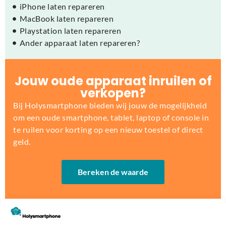
iPhone laten repareren
MacBook laten repareren
Playstation laten repareren
Ander apparaat laten repareren?
Jouw oude apparaat inruilen of
verkopen?
Bij Holysmartphone bieden wij jouw de mogelijkheid
om een oude smartphone, tablet, laptop of console in
te ruilen voor korting op een nieuw toestel of direct
geld.
Bereken de waarde
Op zoek naar nieuw device?