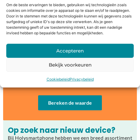
iPhone laten repareren
Om de beste ervaringen te bieden, gebruiken wij technologieën zoals
MacBook laten repareren
cookies om informatie over je apparaat op te slaan en/of te raadplegen.
Playstation laten repareren
Door in te stemmen met deze technologieën kunnen wij gegevens zoals
surfgedrag of unieke ID's op deze site verwerken. Als je geen
Ander apparaat laten repareren?
toestemming geeft of uw toestemming intrekt, kan dit een nadelige
invloed hebben op bepaalde functies en mogelijkheden.
Jouw oude apparaat inruilen of
Accepteren
verkopen?
Bij Holysmartphone bieden wij jouw de mogelijkheid
Bekijk voorkeuren
om een oude smartphone, tablet, laptop of console in
te ruilen voor korting op een nieuw toestel of direct
Cookiebeleid
Privacybeleid
geld.
Bereken de waarde
Op zoek naar nieuw device?
Bij Holysmartphone hebben we een breed assortiment