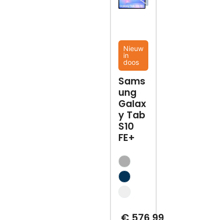
Nieuw
in
doos
Sams
ung
Galax
y Tab
S10
FE+
€
576,99