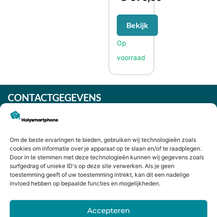
Bekijk
CONTACTGEGEVENS
Heiligeweg 43A
1561 DE, Krommenie
075 641 5169
Om de beste ervaringen te bieden, gebruiken wij technologieën zoals
info@holysmartphone.nl
cookies om informatie over je apparaat op te slaan en/of te raadplegen.
Door in te stemmen met deze technologieën kunnen wij gegevens zoals
Maandag:
11:00 - 18:00
surfgedrag of unieke ID's op deze site verwerken. Als je geen
toestemming geeft of uw toestemming intrekt, kan dit een nadelige
Dinsdag:
09:00 - 18:00
invloed hebben op bepaalde functies en mogelijkheden.
Woensdag:
09:00 - 18:00
Donderdag:
09:00 - 18:00
Accepteren