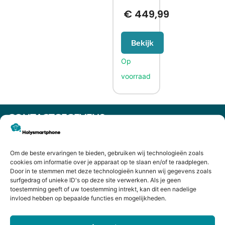
€
449,99
Bekijk
CONTACTGEGEVENS
Heiligeweg 43A
1561 DE, Krommenie
Om de beste ervaringen te bieden, gebruiken wij technologieën zoals
075 641 5169
cookies om informatie over je apparaat op te slaan en/of te raadplegen.
info@holysmartphone.nl
Door in te stemmen met deze technologieën kunnen wij gegevens zoals
surfgedrag of unieke ID's op deze site verwerken. Als je geen
Maandag:
11:00 - 18:00
toestemming geeft of uw toestemming intrekt, kan dit een nadelige
Dinsdag:
09:00 - 18:00
invloed hebben op bepaalde functies en mogelijkheden.
Woensdag:
09:00 - 18:00